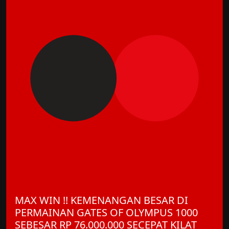
MAX WIN !! KEMENANGAN BESAR DI
PERMAINAN GATES OF OLYMPUS 1000
SEBESAR RP 76.000.000 SECEPAT KILAT