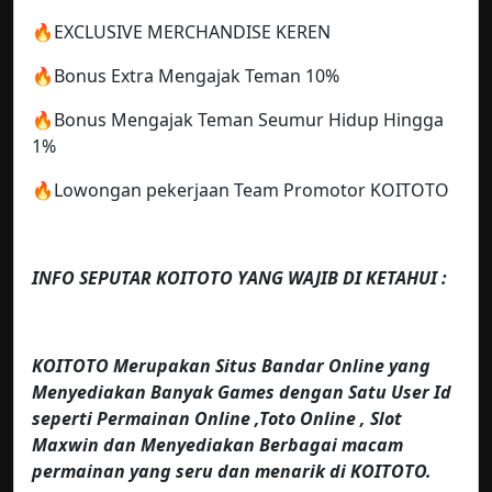
🔥EXCLUSIVE MERCHANDISE KEREN
🔥Bonus Extra Mengajak Teman 10%
🔥Bonus Mengajak Teman Seumur Hidup Hingga
1%
🔥Lowongan pekerjaan Team Promotor KOITOTO
INFO SEPUTAR KOITOTO YANG WAJIB DI KETAHUI :
KOITOTO Merupakan Situs Bandar Online yang
Menyediakan Banyak Games dengan Satu User Id
seperti Permainan Online ,Toto Online , Slot
Maxwin dan Menyediakan Berbagai macam
permainan yang seru dan menarik di KOITOTO.