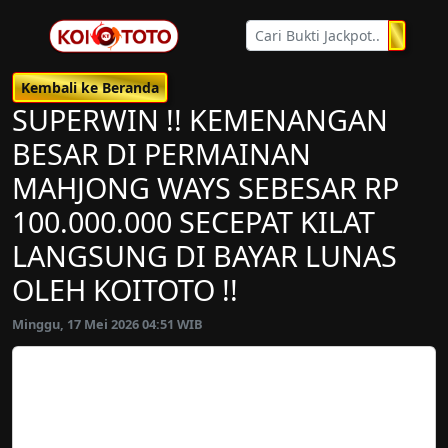
Kembali ke Beranda
SUPERWIN !! KEMENANGAN
BESAR DI PERMAINAN
MAHJONG WAYS SEBESAR RP
100.000.000 SECEPAT KILAT
LANGSUNG DI BAYAR LUNAS
OLEH KOITOTO !!
Minggu, 17 Mei 2026 04:51 WIB