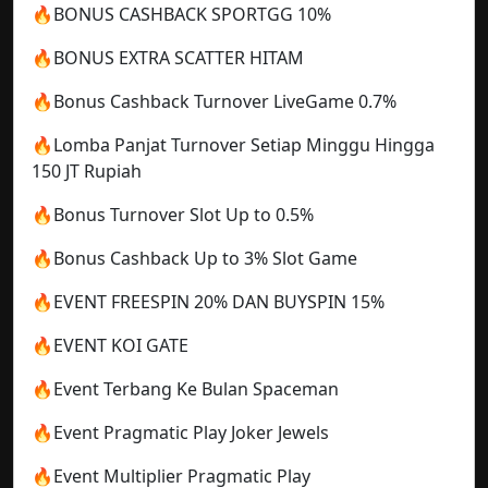
🔥BONUS CASHBACK SPORTGG 10%
🔥BONUS EXTRA SCATTER HITAM
🔥Bonus Cashback Turnover LiveGame 0.7%
🔥Lomba Panjat Turnover Setiap Minggu Hingga
150 JT Rupiah
🔥Bonus Turnover Slot Up to 0.5%
🔥Bonus Cashback Up to 3% Slot Game
🔥EVENT FREESPIN 20% DAN BUYSPIN 15%
🔥EVENT KOI GATE
🔥Event Terbang Ke Bulan Spaceman
🔥Event Pragmatic Play Joker Jewels
🔥Event Multiplier Pragmatic Play