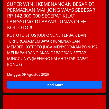
SUPER WIN !! KEMENANGAN BESAR DI
PERMAINAN MAHJONG WAYS SEBESAR
RP 142.000.000 SECEPAT KILAT
LANGSUNG DI BAYAR LUNAS OLEH
KOITOTO !!
KOITOTO SITUS JUDI ONLINE TERBAIK DAN
TERPERCAYA,MEMBAYAR KEMENANGAN
MEMBER.KOITOTO JUGA MENYEDIAKAN BONUS2
MELIMPAH YANG AKAN DI BAGIKAN SETIAP
MINGGUNYA.(MENANG KALAH TETAP DAPAT
BONUS)
Minggu, 09 Agustus 2026
Read More