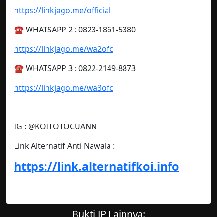
https://linkjago.me/official
☎️ WHATSAPP 2 : 0823-1861-5380
https://linkjago.me/wa2ofc
☎️ WHATSAPP 3 : 0822-2149-8873
https://linkjago.me/wa3ofc
IG : @KOITOTOCUANN
Link Alternatif Anti Nawala :
https://link.alternatifkoi.info
Bukti JP Lainnya: