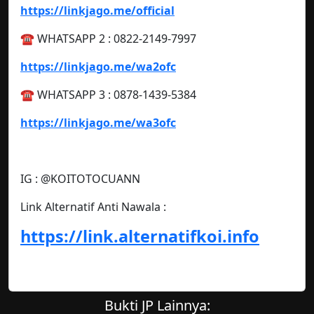
https://linkjago.me/official
☎️ WHATSAPP 2 : 0822-2149-7997
https://linkjago.me/wa2ofc
☎️ WHATSAPP 3 : 0878-1439-5384
https://linkjago.me/wa3ofc
IG : @KOITOTOCUANN
Link Alternatif Anti Nawala :
https://link.alternatifkoi.info
Bukti JP Lainnya: