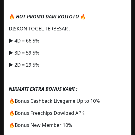
🔥
HOT PROMO DARI KOITOTO
🔥
DISKON TOGEL TERBESAR :
▶️ 4D = 66.5%
▶️ 3D = 59.5%
▶️ 2D = 29.5%
NIKMATI EXTRA BONUS KAMI :
🔥Bonus Cashback Livegame Up to 10%
🔥Bonus Freechips Dowload APK
🔥Bonus New Member 10%