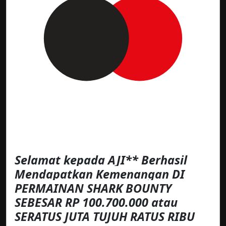
Selamat kepada AJI** Berhasil
Mendapatkan Kemenangan DI
PERMAINAN SHARK BOUNTY
SEBESAR RP 100.700.000 atau
SERATUS JUTA TUJUH RATUS RIBU