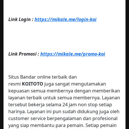
Link Login :
https://mikale.me/login-koi
Link Promosi :
https://mikale.me/promo-koi
Situs Bandar online terbaik dan
resmi
KOITOTO
juga sangat mengutamakan
kepuasan semua membernya dengan memberikan
layanan terbaik untuk semua membernya. Layanan
tersebut bekerja selama 24 jam non stop setiap
harinya. Layanan ini pun sudah didukung juga oleh
customer service berpengalaman dan profesional
yang siap membantu para pemain. Setiap pemain