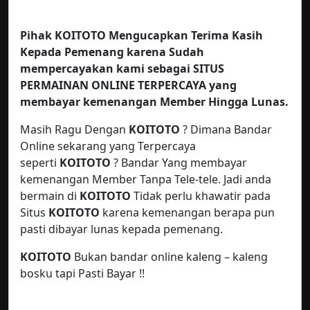
Pihak KOITOTO Mengucapkan Terima Kasih
Kepada Pemenang karena Sudah
mempercayakan kami sebagai SITUS
PERMAINAN ONLINE TERPERCAYA yang
membayar kemenangan Member Hingga Lunas.
Masih Ragu Dengan
KOITOTO
? Dimana Bandar
Online sekarang yang Terpercaya
seperti
KOITOTO
? Bandar Yang membayar
kemenangan Member Tanpa Tele-tele. Jadi anda
bermain di
KOITOTO
Tidak perlu khawatir pada
Situs
KOITOTO
karena kemenangan berapa pun
pasti dibayar lunas kepada pemenang.
KOITOTO
Bukan bandar online kaleng – kaleng
bosku tapi Pasti Bayar !!