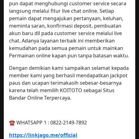
pun dapat menghubungi customer service secara
langsung melalui fitur live chat online. Setiap
pemain dapat mengajukan pertanyaan, keluhan,
meminta saran, konfirmasi deposit, pembuatan
akun baru dll pada customer service melalui live
chat. Adanya layanan terbaik ini memberikan
kemudahan pada semua pemain untuk mainkan
Permainan online kapan pun tanpa batasan waktu.
Dengan demikian kami sampaikan selamat kepada
member kami yang berhasil mendapatkan jackpot
paus dan ucapan terimakasih sebesar-besarnya
karena telah memilih KOITOTO sebagai Situs
Bandar Online Terpercaya.
☎️ WHATSAPP 1 : 0822-2149-7892
https://linkjago.me/official