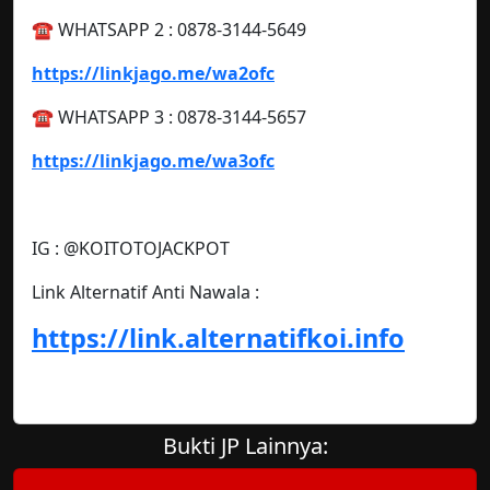
☎️ WHATSAPP 2 : 0878-3144-5649
https://linkjago.me/wa2ofc
☎️ WHATSAPP 3 : 0878-3144-5657
https://linkjago.me/wa3ofc
IG : @KOITOTOJACKPOT
Link Alternatif Anti Nawala :
https://link.alternatifkoi.info
Bukti JP Lainnya: