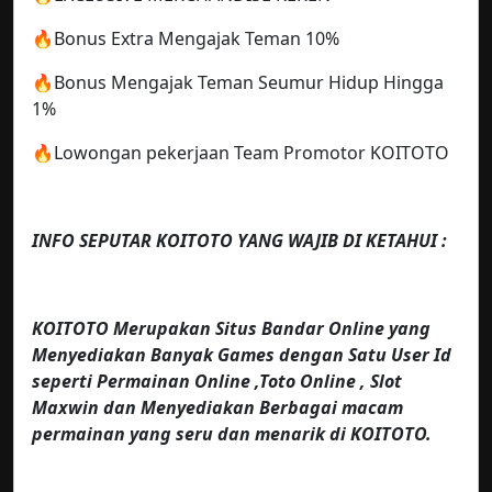
🔥Bonus Extra Mengajak Teman 10%
🔥Bonus Mengajak Teman Seumur Hidup Hingga
1%
🔥Lowongan pekerjaan Team Promotor KOITOTO
INFO SEPUTAR KOITOTO YANG WAJIB DI KETAHUI :
KOITOTO Merupakan Situs Bandar Online yang
Menyediakan Banyak Games dengan Satu User Id
seperti Permainan Online ,Toto Online , Slot
Maxwin dan Menyediakan Berbagai macam
permainan yang seru dan menarik di KOITOTO.