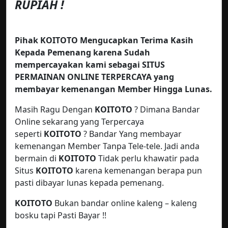
RUPIAH !
Pihak KOITOTO Mengucapkan Terima Kasih
Kepada Pemenang karena Sudah
mempercayakan kami sebagai SITUS
PERMAINAN ONLINE TERPERCAYA yang
membayar kemenangan Member Hingga Lunas.
Masih Ragu Dengan
KOITOTO
? Dimana Bandar
Online sekarang yang Terpercaya
seperti
KOITOTO
? Bandar Yang membayar
kemenangan Member Tanpa Tele-tele. Jadi anda
bermain di
KOITOTO
Tidak perlu khawatir pada
Situs
KOITOTO
karena kemenangan berapa pun
pasti dibayar lunas kepada pemenang.
KOITOTO
Bukan bandar online kaleng – kaleng
bosku tapi Pasti Bayar !!