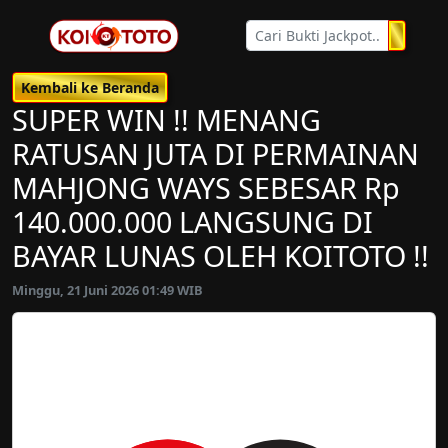
Kembali ke Beranda
SUPER WIN !! MENANG
RATUSAN JUTA DI PERMAINAN
MAHJONG WAYS SEBESAR Rp
140.000.000 LANGSUNG DI
BAYAR LUNAS OLEH KOITOTO !!
Minggu, 21 Juni 2026 01:49 WIB