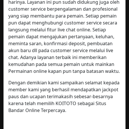
harinya. Layanan ini pun sudah didukung juga oleh
customer service berpengalaman dan profesional
yang siap membantu para pemain. Setiap pemain
pun dapat menghubungi customer service secara
langsung melalui fitur live chat online. Setiap
pemain dapat mengajukan pertanyaan, keluhan,
meminta saran, konfirmasi deposit, pembuatan
akun baru dll pada customer service melalui live
chat. Adanya layanan terbaik ini memberikan
kemudahan pada semua pemain untuk mainkan
Permainan online kapan pun tanpa batasan waktu.
Dengan demikian kami sampaikan selamat kepada
member kami yang berhasil mendapatkan jackpot
paus dan ucapan terimakasih sebesar-besarnya
karena telah memilih KOITOTO sebagai Situs
Bandar Online Terpercaya.