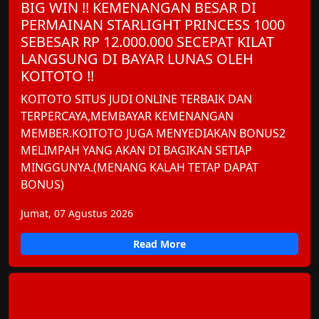
BIG WIN !! KEMENANGAN BESAR DI
PERMAINAN STARLIGHT PRINCESS 1000
SEBESAR RP 12.000.000 SECEPAT KILAT
LANGSUNG DI BAYAR LUNAS OLEH
KOITOTO !!
KOITOTO SITUS JUDI ONLINE TERBAIK DAN
TERPERCAYA,MEMBAYAR KEMENANGAN
MEMBER.KOITOTO JUGA MENYEDIAKAN BONUS2
MELIMPAH YANG AKAN DI BAGIKAN SETIAP
MINGGUNYA.(MENANG KALAH TETAP DAPAT
BONUS)
Jumat, 07 Agustus 2026
Read More