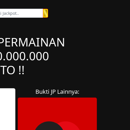
I PERMAINAN
.000.000
O !!
Bukti JP Lainnya: