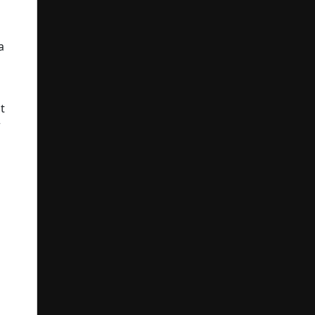
a
t
r