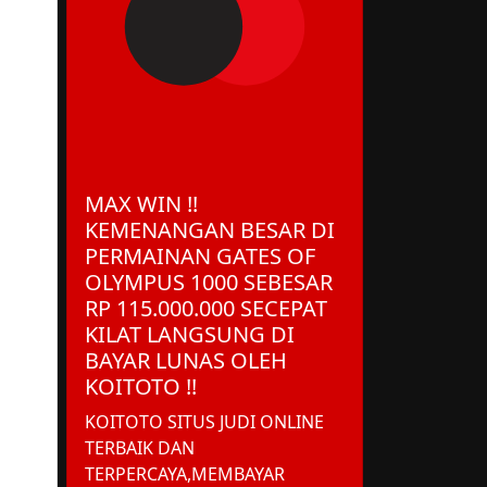
MAX WIN !!
KEMENANGAN BESAR DI
PERMAINAN GATES OF
OLYMPUS 1000 SEBESAR
RP 115.000.000 SECEPAT
KILAT LANGSUNG DI
BAYAR LUNAS OLEH
KOITOTO !!
KOITOTO SITUS JUDI ONLINE
TERBAIK DAN
TERPERCAYA,MEMBAYAR