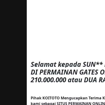
Selamat kepada SUN**
DI PERMAINAN GATES O
210.000.000 atau DUA R
Pihak KOITOTO Mengucapkan Terima 
kami sebagai SITUS PERMAINAN ONLI