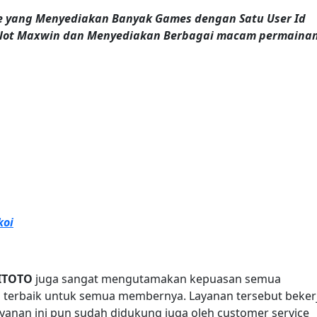
e yang Menyediakan Banyak Games dengan Satu User Id
 , Slot Maxwin dan Menyediakan Berbagai macam permaina
koi
ITOTO
juga sangat mengutamakan kepuasan semua
erbaik untuk semua membernya. Layanan tersebut beker
ayanan ini pun sudah didukung juga oleh customer service