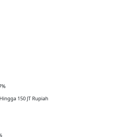
.7%
Hingga 150 JT Rupiah
%