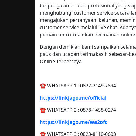
berpengalaman dan profesional yang sia
menghubungi customer service secara lang
mengajukan pertanyaan, keluhan, meminta
customer service melalui live chat. Ada
pemain untuk mainkan Permainan online 
Dengan demikian kami sampaikan selama
paus dan ucapan terimakasih sebesar-be
Online Terpercaya.
☎️ WHATSAPP 1 : 0822-2149-7894
https://linkjago.me/official
☎️ WHATSAPP 2 : 0878-1458-0274
https://linkjago.me/wa2ofc
☎️ WHATSAPP 3 : 0823-8110-0603