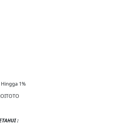
 Hingga 1%
KOITOTO
ETAHUI :