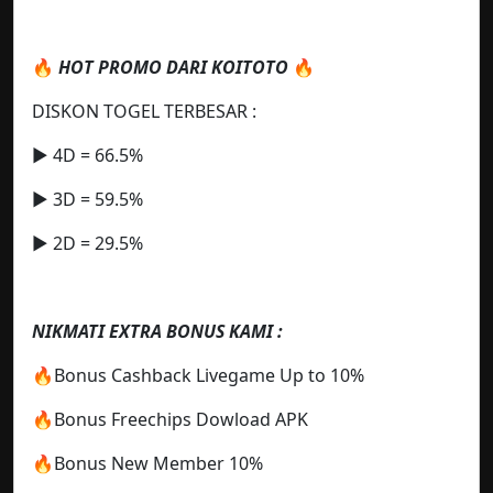
🔥
HOT PROMO DARI KOITOTO
🔥
DISKON TOGEL TERBESAR :
▶️ 4D = 66.5%
▶️ 3D = 59.5%
▶️ 2D = 29.5%
NIKMATI EXTRA BONUS KAMI :
🔥Bonus Cashback Livegame Up to 10%
🔥Bonus Freechips Dowload APK
🔥Bonus New Member 10%