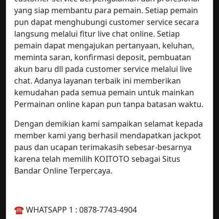
yang siap membantu para pemain. Setiap pemain
pun dapat menghubungi customer service secara
langsung melalui fitur live chat online. Setiap
pemain dapat mengajukan pertanyaan, keluhan,
meminta saran, konfirmasi deposit, pembuatan
akun baru dll pada customer service melalui live
chat. Adanya layanan terbaik ini memberikan
kemudahan pada semua pemain untuk mainkan
Permainan online kapan pun tanpa batasan waktu.
Dengan demikian kami sampaikan selamat kepada
member kami yang berhasil mendapatkan jackpot
paus dan ucapan terimakasih sebesar-besarnya
karena telah memilih KOITOTO sebagai Situs
Bandar Online Terpercaya.
☎️ WHATSAPP 1 : 0878-7743-4904