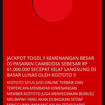
JACKPOT TOGEL !! KEMENANGAN BESAR
DI PASARAN CAMBODIA SEBESAR RP
61.000.000 SECEPAT KILAT LANGSUNG DI
BAYAR LUNAS OLEH KOITOTO !!
KOITOTO SITUS JUDI ONLINE TERBAIK DAN
TERPERCAYA,MEMBAYAR KEMENANGAN
MEMBER.KOITOTO JUGA MENYEDIAKAN BONUS2
MELIMPAH YANG AKAN DI BAGIKAN SETIAP
MINGGUNYA.(MENANG KALAH TETAP DAPAT