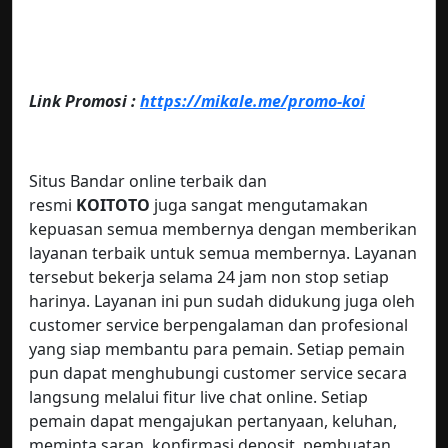
Link Promosi :
https://mikale.me/promo-koi
Situs Bandar online terbaik dan
resmi
KOITOTO
juga sangat mengutamakan
kepuasan semua membernya dengan memberikan
layanan terbaik untuk semua membernya. Layanan
tersebut bekerja selama 24 jam non stop setiap
harinya. Layanan ini pun sudah didukung juga oleh
customer service berpengalaman dan profesional
yang siap membantu para pemain. Setiap pemain
pun dapat menghubungi customer service secara
langsung melalui fitur live chat online. Setiap
pemain dapat mengajukan pertanyaan, keluhan,
meminta saran, konfirmasi deposit, pembuatan