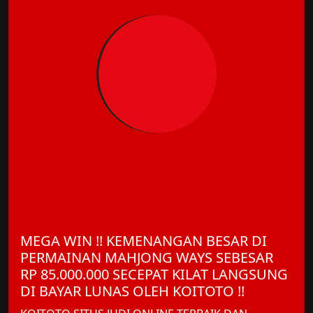
MEGA WIN !! KEMENANGAN BESAR DI
PERMAINAN MAHJONG WAYS SEBESAR
RP 85.000.000 SECEPAT KILAT LANGSUNG
DI BAYAR LUNAS OLEH KOITOTO !!