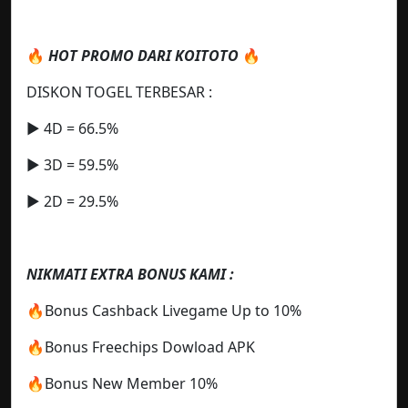
🔥
HOT PROMO DARI KOITOTO
🔥
DISKON TOGEL TERBESAR :
▶️ 4D = 66.5%
▶️ 3D = 59.5%
▶️ 2D = 29.5%
NIKMATI EXTRA BONUS KAMI :
🔥Bonus Cashback Livegame Up to 10%
🔥Bonus Freechips Dowload APK
🔥Bonus New Member 10%