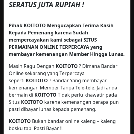
SERATUS JUTA RUPIAH !
Pihak KOITOTO Mengucapkan Terima Kasih
Kepada Pemenang karena Sudah
mempercayakan kami sebagai SITUS
PERMAINAN ONLINE TERPERCAYA yang
membayar kemenangan Member Hingga Lunas.
Masih Ragu Dengan
KOITOTO
? Dimana Bandar
Online sekarang yang Terpercaya
seperti
KOITOTO
? Bandar Yang membayar
kemenangan Member Tanpa Tele-tele. Jadi anda
bermain di
KOITOTO
Tidak perlu khawatir pada
Situs
KOITOTO
karena kemenangan berapa pun
pasti dibayar lunas kepada pemenang.
KOITOTO
Bukan bandar online kaleng – kaleng
bosku tapi Pasti Bayar !!