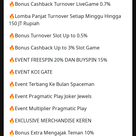
🔥Bonus Cashback Turnover LiveGame 0.7%
🔥Lomba Panjat Turnover Setiap Minggu Hingga
150 JT Rupiah
🔥Bonus Turnover Slot Up to 0.5%
🔥Bonus Cashback Up to 3% Slot Game
🔥EVENT FREESPIN 20% DAN BUYSPIN 15%
🔥EVENT KOI GATE
🔥Event Terbang Ke Bulan Spaceman
🔥Event Pragmatic Play Joker Jewels
🔥Event Multiplier Pragmatic Play
🔥EXCLUSIVE MERCHANDISE KEREN
🔥Bonus Extra Mengajak Teman 10%