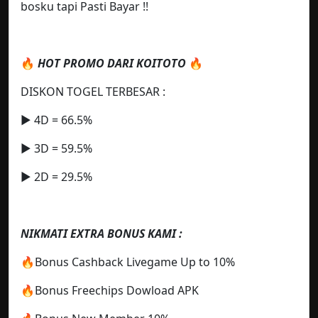
bosku tapi Pasti Bayar !!
🔥
HOT PROMO DARI KOITOTO
🔥
DISKON TOGEL TERBESAR :
▶️ 4D = 66.5%
▶️ 3D = 59.5%
▶️ 2D = 29.5%
NIKMATI EXTRA BONUS KAMI :
🔥Bonus Cashback Livegame Up to 10%
🔥Bonus Freechips Dowload APK