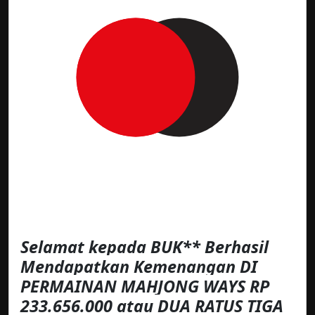
Selamat kepada BUK** Berhasil
Mendapatkan Kemenangan DI
PERMAINAN MAHJONG WAYS RP
233.656.000 atau DUA RATUS TIGA