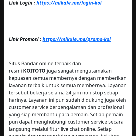
Link Login :
https://mikale.me/login-koi
Link Promosi :
https://mikale.me/promo-koi
Situs Bandar online terbaik dan
resmi
KOITOTO
juga sangat mengutamakan
kepuasan semua membernya dengan memberikan
layanan terbaik untuk semua membernya. Layanan
tersebut bekerja selama 24 jam non stop setiap
harinya. Layanan ini pun sudah didukung juga oleh
customer service berpengalaman dan profesional
yang siap membantu para pemain. Setiap pemain
pun dapat menghubungi customer service secara
langsung melalui fitur live chat online. Setiap