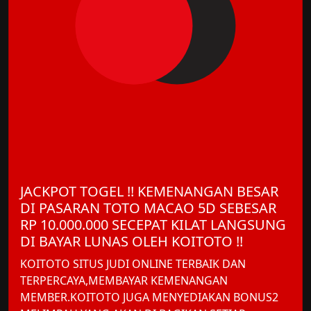
JACKPOT TOGEL !! KEMENANGAN BESAR
DI PASARAN TOTO MACAO 5D SEBESAR
RP 10.000.000 SECEPAT KILAT LANGSUNG
DI BAYAR LUNAS OLEH KOITOTO !!
KOITOTO SITUS JUDI ONLINE TERBAIK DAN
TERPERCAYA,MEMBAYAR KEMENANGAN
MEMBER.KOITOTO JUGA MENYEDIAKAN BONUS2