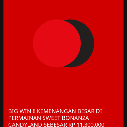
BIG WIN !! KEMENANGAN BESAR DI
PERMAINAN SWEET BONANZA
CANDYLAND SEBESAR RP 11.300.000