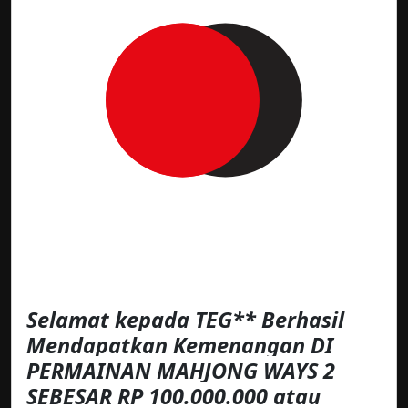
Selamat kepada TEG** Berhasil
Mendapatkan Kemenangan DI
PERMAINAN MAHJONG WAYS 2
SEBESAR RP 100.000.000 atau