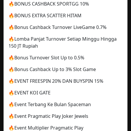
🔥BONUS CASHBACK SPORTGG 10%
🔥BONUS EXTRA SCATTER HITAM
🔥Bonus Cashback Turnover LiveGame 0.7%
🔥Lomba Panjat Turnover Setiap Minggu Hingga
150 JT Rupiah
🔥Bonus Turnover Slot Up to 0.5%
🔥Bonus Cashback Up to 3% Slot Game
🔥EVENT FREESPIN 20% DAN BUYSPIN 15%
🔥EVENT KOI GATE
🔥Event Terbang Ke Bulan Spaceman
🔥Event Pragmatic Play Joker Jewels
🔥Event Multiplier Pragmatic Play