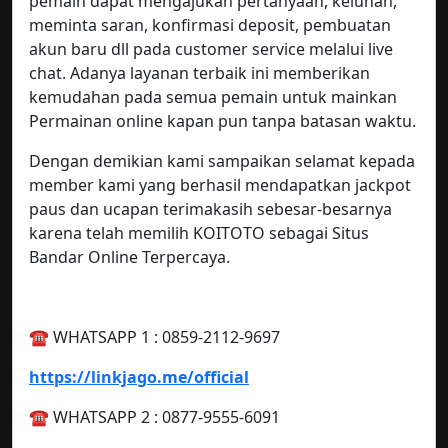
pemain dapat mengajukan pertanyaan, keluhan,
meminta saran, konfirmasi deposit, pembuatan
akun baru dll pada customer service melalui live
chat. Adanya layanan terbaik ini memberikan
kemudahan pada semua pemain untuk mainkan
Permainan online kapan pun tanpa batasan waktu.
Dengan demikian kami sampaikan selamat kepada
member kami yang berhasil mendapatkan jackpot
paus dan ucapan terimakasih sebesar-besarnya
karena telah memilih KOITOTO sebagai Situs
Bandar Online Terpercaya.
☎️ WHATSAPP 1 : 0859-2112-9697
https://linkjago.me/official
☎️ WHATSAPP 2 : 0877-9555-6091