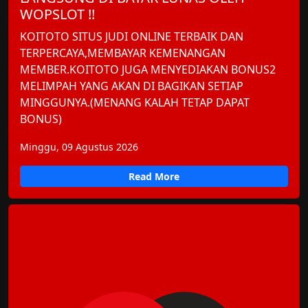
WOPSLOT !!
KOITOTO SITUS JUDI ONLINE TERBAIK DAN
TERPERCAYA,MEMBAYAR KEMENANGAN
MEMBER.KOITOTO JUGA MENYEDIAKAN BONUS2
MELIMPAH YANG AKAN DI BAGIKAN SETIAP
MINGGUNYA.(MENANG KALAH TETAP DAPAT
BONUS)
Minggu, 09 Agustus 2026
Read More