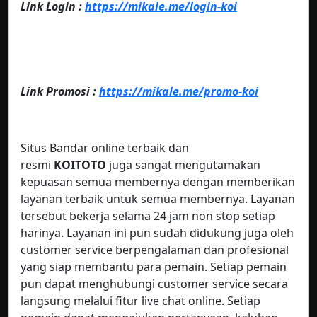
Link Login :
https://mikale.me/login-koi
Link Promosi :
https://mikale.me/promo-koi
Situs Bandar online terbaik dan
resmi
KOITOTO
juga sangat mengutamakan
kepuasan semua membernya dengan memberikan
layanan terbaik untuk semua membernya. Layanan
tersebut bekerja selama 24 jam non stop setiap
harinya. Layanan ini pun sudah didukung juga oleh
customer service berpengalaman dan profesional
yang siap membantu para pemain. Setiap pemain
pun dapat menghubungi customer service secara
langsung melalui fitur live chat online. Setiap