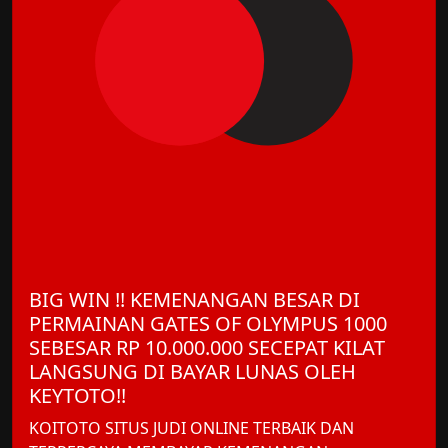
BIG WIN !! KEMENANGAN BESAR DI
PERMAINAN GATES OF OLYMPUS 1000
SEBESAR RP 10.000.000 SECEPAT KILAT
LANGSUNG DI BAYAR LUNAS OLEH
KEYTOTO!!
KOITOTO SITUS JUDI ONLINE TERBAIK DAN