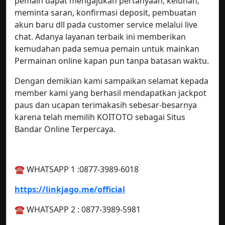
pemain dapat mengajukan pertanyaan, keluhan,
meminta saran, konfirmasi deposit, pembuatan
akun baru dll pada customer service melalui live
chat. Adanya layanan terbaik ini memberikan
kemudahan pada semua pemain untuk mainkan
Permainan online kapan pun tanpa batasan waktu.
Dengan demikian kami sampaikan selamat kepada
member kami yang berhasil mendapatkan jackpot
paus dan ucapan terimakasih sebesar-besarnya
karena telah memilih KOITOTO sebagai Situs
Bandar Online Terpercaya.
☎️ WHATSAPP 1 :0877-3989-6018
https://linkjago.me/official
☎️ WHATSAPP 2 : 0877-3989-5981