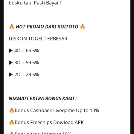
bosku tapi Pasti Bayar !!
🔥
HOT PROMO DARI KOITOTO
🔥
DISKON TOGEL TERBESAR :
▶️ 4D = 66.5%
▶️ 3D = 59.5%
▶️ 2D = 29.5%
NIKMATI EXTRA BONUS KAMI :
🔥Bonus Cashback Livegame Up to 10%
🔥Bonus Freechips Dowload APK