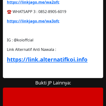
https://linkjago.me/wa2ofc
☎️ WHATSAPP 3 : 0852-8905-6019
https://linkjago.me/wa3ofc
IG : @koioffcial
Link Alternatif Anti Nawala :
https://link.alternatifkoi.info
Bukti JP Lainnya: