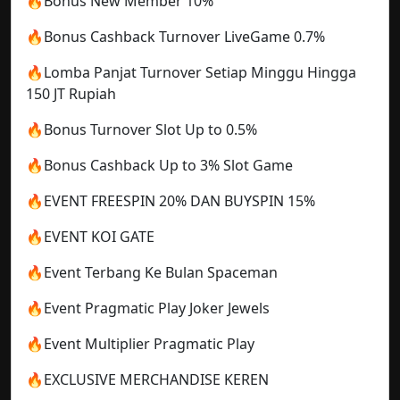
🔥Bonus New Member 10%
🔥Bonus Cashback Turnover LiveGame 0.7%
🔥Lomba Panjat Turnover Setiap Minggu Hingga
150 JT Rupiah
🔥Bonus Turnover Slot Up to 0.5%
🔥Bonus Cashback Up to 3% Slot Game
🔥EVENT FREESPIN 20% DAN BUYSPIN 15%
🔥EVENT KOI GATE
🔥Event Terbang Ke Bulan Spaceman
🔥Event Pragmatic Play Joker Jewels
🔥Event Multiplier Pragmatic Play
🔥EXCLUSIVE MERCHANDISE KEREN