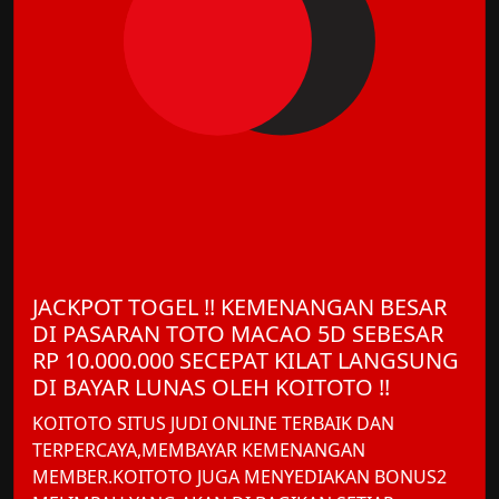
JACKPOT TOGEL !! KEMENANGAN BESAR
DI PASARAN TOTO MACAO 5D SEBESAR
RP 10.000.000 SECEPAT KILAT LANGSUNG
DI BAYAR LUNAS OLEH KOITOTO !!
KOITOTO SITUS JUDI ONLINE TERBAIK DAN
TERPERCAYA,MEMBAYAR KEMENANGAN
MEMBER.KOITOTO JUGA MENYEDIAKAN BONUS2