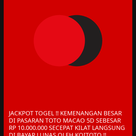
JACKPOT TOGEL !! KEMENANGAN BESAR
DI PASARAN TOTO MACAO 5D SEBESAR
RP 10.000.000 SECEPAT KILAT LANGSUNG
DI BAYAR LUNAS OLEH KOITOTO !!