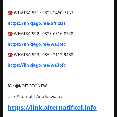
☎️ WHATSAPP 1 : 0823-2460-7157
https://linkjago.me/official
☎️ WHATSAPP 2 : 0823-6316-8748
https://linkjago.me/wa2ofc
☎️ WHATSAPP 3 : 0859-2112-9438
https://linkjago.me/wa3ofc
IG : @KOITOTONEW
Link Alternatif Anti Nawala :
https://link.alternatifkoi.info