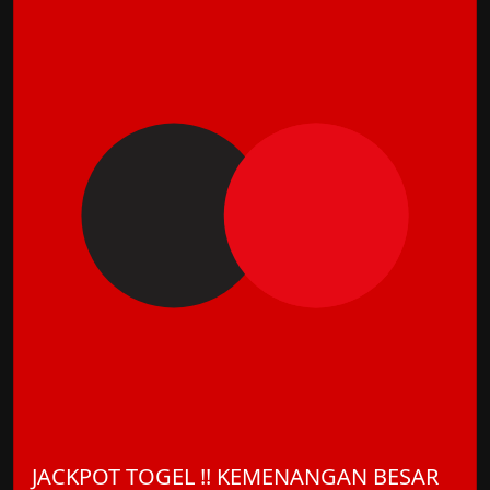
JACKPOT TOGEL !! KEMENANGAN BESAR