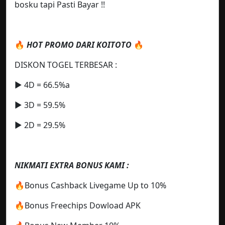
bosku tapi Pasti Bayar !!
🔥
HOT PROMO DARI KOITOTO
🔥
DISKON TOGEL TERBESAR :
▶️ 4D = 66.5%a
▶️ 3D = 59.5%
▶️ 2D = 29.5%
NIKMATI EXTRA BONUS KAMI :
🔥Bonus Cashback Livegame Up to 10%
🔥Bonus Freechips Dowload APK