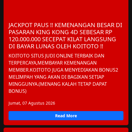
JACKPOT PAUS !! KEMENANGAN BESAR DI
PASARAN KING KONG 4D SEBESAR RP
120.000.000 SECEPAT KILAT LANGSUNG
DI BAYAR LUNAS OLEH KOITOTO !!
KOITOTO SITUS JUDI ONLINE TERBAIK DAN
TERPERCAYA,MEMBAYAR KEMENANGAN
MEMBER.KOITOTO JUGA MENYEDIAKAN BONUS2
MELIMPAH YANG AKAN DI BAGIKAN SETIAP
MINGGUNYA.(MENANG KALAH TETAP DAPAT
BONUS)
Jumat, 07 Agustus 2026
Read More