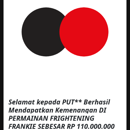
Selamat kepada PUT** Berhasil
Mendapatkan Kemenangan DI
PERMAINAN FRIGHTENING
FRANKIE SEBESAR RP 110.000.000