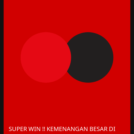
SUPER WIN !! KEMENANGAN BESAR DI