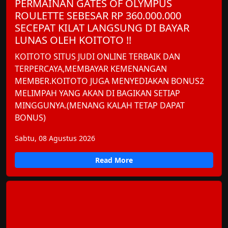
PERMAINAN GATES OF OLYMPUS
ROULETTE SEBESAR RP 360.000.000
SECEPAT KILAT LANGSUNG DI BAYAR
LUNAS OLEH KOITOTO !!
KOITOTO SITUS JUDI ONLINE TERBAIK DAN
TERPERCAYA,MEMBAYAR KEMENANGAN
MEMBER.KOITOTO JUGA MENYEDIAKAN BONUS2
MELIMPAH YANG AKAN DI BAGIKAN SETIAP
MINGGUNYA.(MENANG KALAH TETAP DAPAT
BONUS)
Sabtu, 08 Agustus 2026
Read More