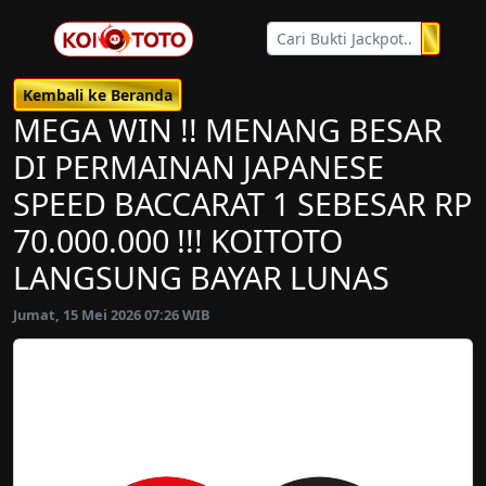
Kembali ke Beranda
MEGA WIN !! MENANG BESAR
DI PERMAINAN JAPANESE
SPEED BACCARAT 1 SEBESAR RP
70.000.000 !!! KOITOTO
LANGSUNG BAYAR LUNAS
Jumat, 15 Mei 2026 07:26 WIB