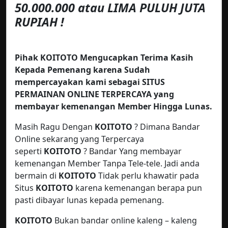
50.000.000 atau LIMA PULUH JUTA
RUPIAH !
Pihak KOITOTO Mengucapkan Terima Kasih
Kepada Pemenang karena Sudah
mempercayakan kami sebagai SITUS
PERMAINAN ONLINE TERPERCAYA yang
membayar kemenangan Member Hingga Lunas.
Masih Ragu Dengan
KOITOTO
? Dimana Bandar
Online sekarang yang Terpercaya
seperti
KOITOTO
? Bandar Yang membayar
kemenangan Member Tanpa Tele-tele. Jadi anda
bermain di
KOITOTO
Tidak perlu khawatir pada
Situs
KOITOTO
karena kemenangan berapa pun
pasti dibayar lunas kepada pemenang.
KOITOTO
Bukan bandar online kaleng – kaleng