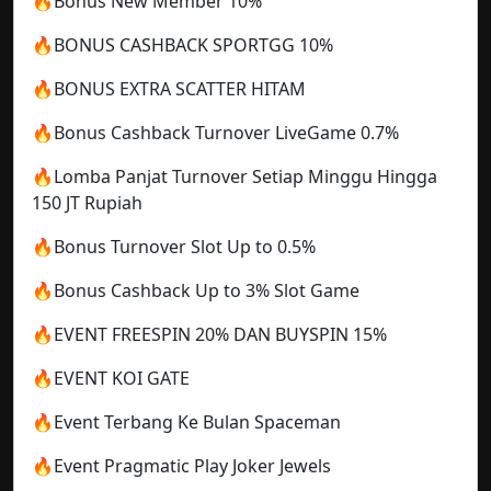
🔥Bonus New Member 10%
🔥BONUS CASHBACK SPORTGG 10%
🔥BONUS EXTRA SCATTER HITAM
🔥Bonus Cashback Turnover LiveGame 0.7%
🔥Lomba Panjat Turnover Setiap Minggu Hingga
150 JT Rupiah
🔥Bonus Turnover Slot Up to 0.5%
🔥Bonus Cashback Up to 3% Slot Game
🔥EVENT FREESPIN 20% DAN BUYSPIN 15%
🔥EVENT KOI GATE
🔥Event Terbang Ke Bulan Spaceman
🔥Event Pragmatic Play Joker Jewels