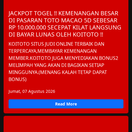
JACKPOT TOGEL !! KEMENANGAN BESAR
DI PASARAN TOTO MACAO 5D SEBESAR
RP 10.000.000 SECEPAT KILAT LANGSUNG
DI BAYAR LUNAS OLEH KOITOTO !!
KOITOTO SITUS JUDI ONLINE TERBAIK DAN
TERPERCAYA,MEMBAYAR KEMENANGAN
MEMBER.KOITOTO JUGA MENYEDIAKAN BONUS2
MELIMPAH YANG AKAN DI BAGIKAN SETIAP
MINGGUNYA.(MENANG KALAH TETAP DAPAT
BONUS)
Jumat, 07 Agustus 2026
Read More