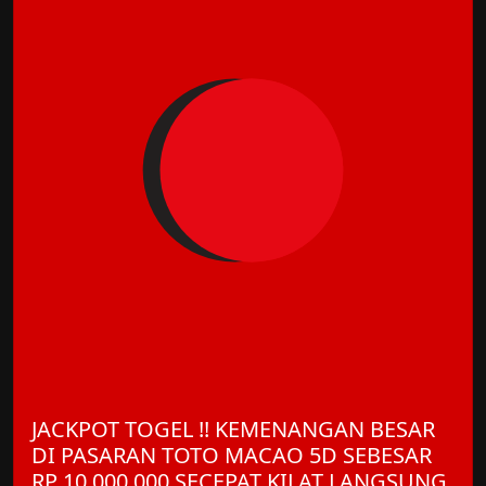
JACKPOT TOGEL !! KEMENANGAN BESAR
DI PASARAN TOTO MACAO 5D SEBESAR
RP 10.000.000 SECEPAT KILAT LANGSUNG