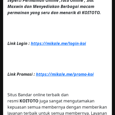
seperti Permainan Online ,Toto Online , Slot
Maxwin dan Menyediakan Berbagai macam
permainan yang seru dan menarik di KOITOTO.
Link Login :
https://mikale.me/login-koi
Link Promosi :
https://mikale.me/promo-koi
Situs Bandar online terbaik dan
resmi
KOITOTO
juga sangat mengutamakan
kepuasan semua membernya dengan memberikan
layanan terbaik untuk semua membernya. Layanan