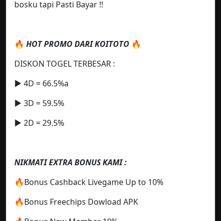
bosku tapi Pasti Bayar !!
🔥
HOT PROMO DARI KOITOTO
🔥
DISKON TOGEL TERBESAR :
▶️ 4D = 66.5%a
▶️ 3D = 59.5%
▶️ 2D = 29.5%
NIKMATI EXTRA BONUS KAMI :
🔥Bonus Cashback Livegame Up to 10%
🔥Bonus Freechips Dowload APK