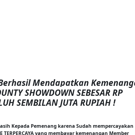
 Berhasil Mendapatkan Kemenang
OUNTY SHOWDOWN SEBESAR RP
ULUH SEMBILAN JUTA RUPIAH !
Kasih Kepada Pemenang karena Sudah mempercayakan
NE TERPERCAYA yang membayar kemenangan Member