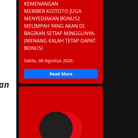
KEMENANGAN
MEMBER.KOITOTO JUGA
MENYEDIAKAN BONUS2
MELIMPAH YANG AKAN DI
BAGIKAN SETIAP MINGGUNYA.
(MENANG KALAH TETAP DAPAT
BONUS)
Sabtu, 08 Agustus 2026
Read More
an