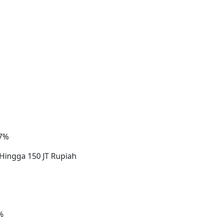
.7%
Hingga 150 JT Rupiah
%