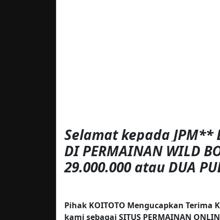
Selamat kepada JPM**
DI PERMAINAN WILD B
29.000.000 atau DUA P
Pihak KOITOTO Mengucapkan Terima 
kami sebagai SITUS PERMAINAN ONLI