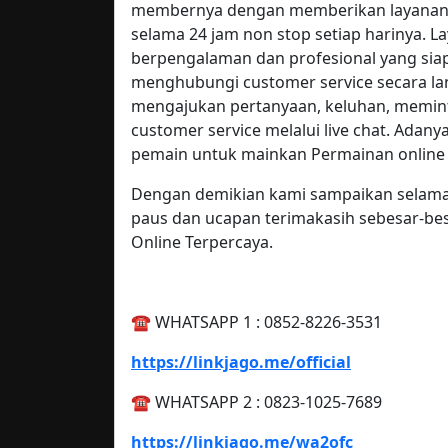
membernya dengan memberikan layanan t
selama 24 jam non stop setiap harinya. L
berpengalaman dan profesional yang sia
menghubungi customer service secara lang
mengajukan pertanyaan, keluhan, meminta
customer service melalui live chat. Ada
pemain untuk mainkan Permainan online 
Dengan demikian kami sampaikan selama
paus dan ucapan terimakasih sebesar-be
Online Terpercaya.
☎️ WHATSAPP 1 : 0852-8226-3531
https://linkjago.me/official
☎️ WHATSAPP 2 : 0823-1025-7689
https://linkjago.me/wa2ofc