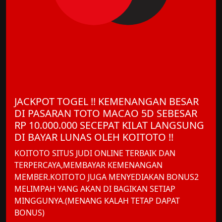
JACKPOT TOGEL !! KEMENANGAN BESAR
DI PASARAN TOTO MACAO 5D SEBESAR
RP 10.000.000 SECEPAT KILAT LANGSUNG
DI BAYAR LUNAS OLEH KOITOTO !!
KOITOTO SITUS JUDI ONLINE TERBAIK DAN
TERPERCAYA,MEMBAYAR KEMENANGAN
MEMBER.KOITOTO JUGA MENYEDIAKAN BONUS2
MELIMPAH YANG AKAN DI BAGIKAN SETIAP
MINGGUNYA.(MENANG KALAH TETAP DAPAT
BONUS)