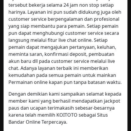
tersebut bekerja selama 24 jam non stop setiap
harinya. Layanan ini pun sudah didukung juga oleh
customer service berpengalaman dan profesional
yang siap membantu para pemain. Setiap pemain
pun dapat menghubungi customer service secara
langsung melalui fitur live chat online. Setiap
pemain dapat mengajukan pertanyaan, keluhan,
meminta saran, konfirmasi deposit, pembuatan
akun baru dll pada customer service melalui live
chat. Adanya layanan terbaik ini memberikan
kemudahan pada semua pemain untuk mainkan
Permainan online kapan pun tanpa batasan waktu.
Dengan demikian kami sampaikan selamat kepada
member kami yang berhasil mendapatkan jackpot
paus dan ucapan terimakasih sebesar-besarnya
karena telah memilih KOITOTO sebagai Situs
Bandar Online Terpercaya.