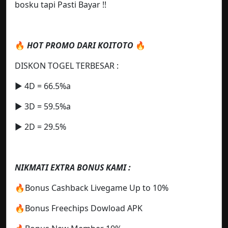
bosku tapi Pasti Bayar !!
🔥
HOT PROMO DARI KOITOTO
🔥
DISKON TOGEL TERBESAR :
▶️ 4D = 66.5%a
▶️ 3D = 59.5%a
▶️ 2D = 29.5%
NIKMATI EXTRA BONUS KAMI :
🔥Bonus Cashback Livegame Up to 10%
🔥Bonus Freechips Dowload APK