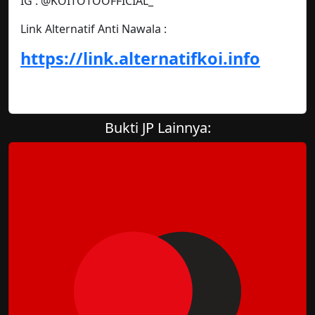
IG : @KOITOTOOFFICIAL_
Link Alternatif Anti Nawala :
https://link.alternatifkoi.info
Bukti JP Lainnya: