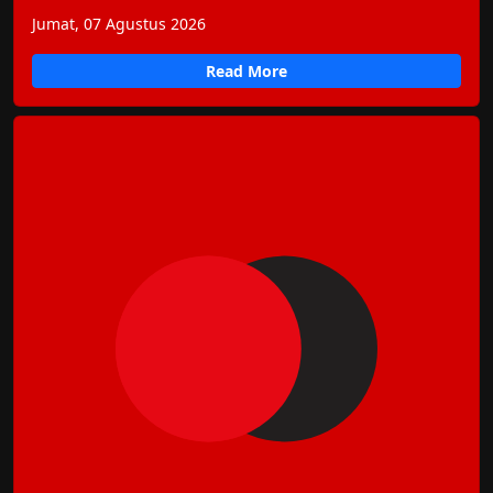
Jumat, 07 Agustus 2026
Read More