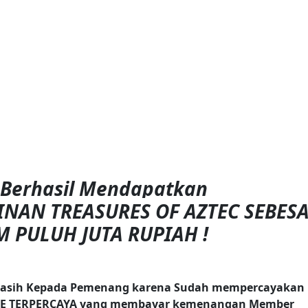
 Berhasil Mendapatkan
NAN TREASURES OF AZTEC SEBES
AM PULUH JUTA RUPIAH !
Kasih Kepada Pemenang karena Sudah mempercayakan
NE TERPERCAYA yang membayar kemenangan Member