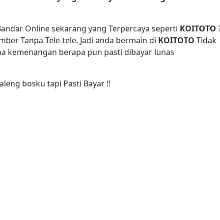
andar Online sekarang yang Terpercaya seperti
KOITOTO
r Tanpa Tele-tele. Jadi anda bermain di
KOITOTO
Tidak
a kemenangan berapa pun pasti dibayar lunas
leng bosku tapi Pasti Bayar !!