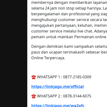
membernya dengan memberikan layanan t
selama 24 jam non stop setiap harinya. L
berpengalaman dan profesional yang sia
menghubungi customer service secara lang
mengajukan pertanyaan, keluhan, meminta
customer service melalui live chat. Ada
pemain untuk mainkan Permainan online 
Dengan demikian kami sampaikan selama
paus dan ucapan terimakasih sebesar-be
Online Terpercaya.
☎️ WHATSAPP 1 : 0877-2185-0309
https://linkjago.me/official
☎️ WHATSAPP 2 : 0878-3144-6075
https://linkjago.me/wa2ofc