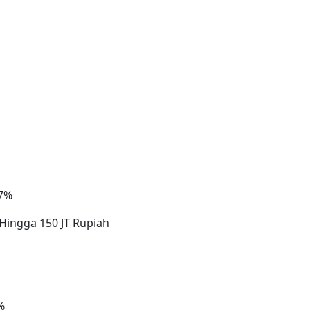
.7%
Hingga 150 JT Rupiah
%