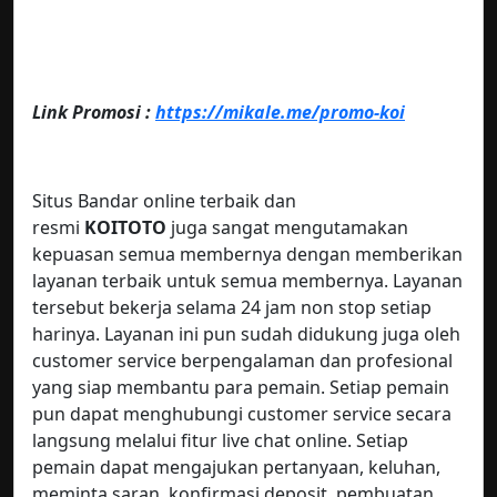
Link Promosi :
https://mikale.me/promo-koi
Situs Bandar online terbaik dan
resmi
KOITOTO
juga sangat mengutamakan
kepuasan semua membernya dengan memberikan
layanan terbaik untuk semua membernya. Layanan
tersebut bekerja selama 24 jam non stop setiap
harinya. Layanan ini pun sudah didukung juga oleh
customer service berpengalaman dan profesional
yang siap membantu para pemain. Setiap pemain
pun dapat menghubungi customer service secara
langsung melalui fitur live chat online. Setiap
pemain dapat mengajukan pertanyaan, keluhan,
meminta saran, konfirmasi deposit, pembuatan