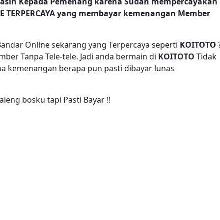
Kasih Kepada Pemenang karena Sudah mempercayakan
NE TERPERCAYA yang membayar kemenangan Member
andar Online sekarang yang Terpercaya seperti
KOITOTO
r Tanpa Tele-tele. Jadi anda bermain di
KOITOTO
Tidak
a kemenangan berapa pun pasti dibayar lunas
leng bosku tapi Pasti Bayar !!