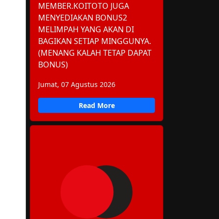
MEMBER.KOITOTO JUGA
MENYEDIAKAN BONUS2
MELIMPAH YANG AKAN DI
BAGIKAN SETIAP MINGGUNYA.
(MENANG KALAH TETAP DAPAT
BONUS)
Jumat, 07 Agustus 2026
Read More