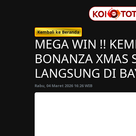
Kembali ke Beranda
MEGA WIN !! KE
BONANZA XMAS SE
LANGSUNG DI BAY
Rabu, 04 Maret 2026 16:26 WIB