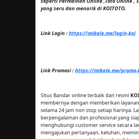
seperti Permainan Online ,Toto Online
yang seru dan menarik di KOITOTO.
Link Login :
https://mikale.me/login-koi
Link Promosi :
https://mikale.me/promo-
Situs Bandar online terbaik dan resmi
KO
membernya dengan memberikan layanan t
selama 24 jam non stop setiap harinya. L
berpengalaman dan profesional yang sia
menghubungi customer service secara lang
mengajukan pertanyaan, keluhan, meminta