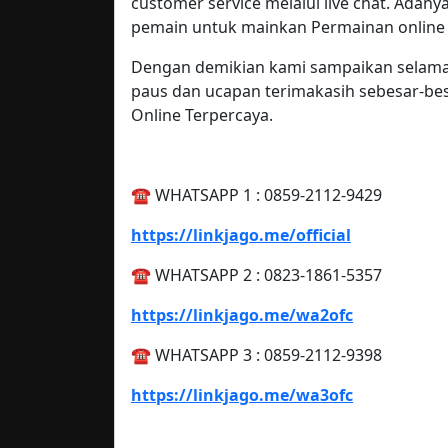
customer service melalui live chat. Ada
pemain untuk mainkan Permainan online 
Dengan demikian kami sampaikan selama
paus dan ucapan terimakasih sebesar-be
Online Terpercaya.
☎️ WHATSAPP 1 : 0859-2112-9429
https://linkjago.me/official
☎️ WHATSAPP 2 : 0823-1861-5357
https://linkjago.me/wa2ofc
☎️ WHATSAPP 3 : 0859-2112-9398
https://linkjago.me/wa3ofc