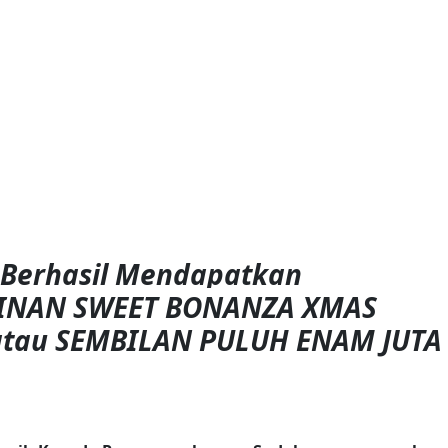
 Berhasil Mendapatkan
INAN SWEET BONANZA XMAS
 atau SEMBILAN PULUH ENAM JUTA