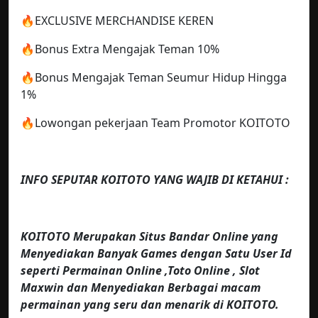
🔥EXCLUSIVE MERCHANDISE KEREN
🔥Bonus Extra Mengajak Teman 10%
🔥Bonus Mengajak Teman Seumur Hidup Hingga
1%
🔥Lowongan pekerjaan Team Promotor KOITOTO
INFO SEPUTAR KOITOTO YANG WAJIB DI KETAHUI :
KOITOTO Merupakan Situs Bandar Online yang
Menyediakan Banyak Games dengan Satu User Id
seperti Permainan Online ,Toto Online , Slot
Maxwin dan Menyediakan Berbagai macam
permainan yang seru dan menarik di KOITOTO.