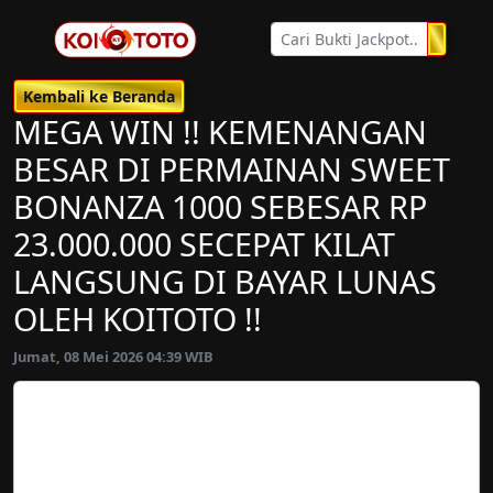
Kembali ke Beranda
MEGA WIN !! KEMENANGAN
BESAR DI PERMAINAN SWEET
BONANZA 1000 SEBESAR RP
23.000.000 SECEPAT KILAT
LANGSUNG DI BAYAR LUNAS
OLEH KOITOTO !!
Jumat, 08 Mei 2026 04:39 WIB