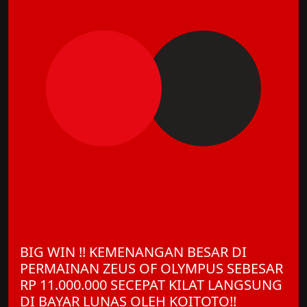
BIG WIN !! KEMENANGAN BESAR DI
PERMAINAN ZEUS OF OLYMPUS SEBESAR
RP 11.000.000 SECEPAT KILAT LANGSUNG
DI BAYAR LUNAS OLEH KOITOTO!!