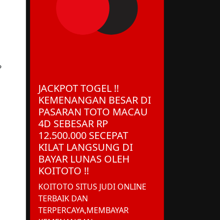
?
JACKPOT TOGEL !!
KEMENANGAN BESAR DI
PASARAN TOTO MACAU
4D SEBESAR RP
12.500.000 SECEPAT
KILAT LANGSUNG DI
BAYAR LUNAS OLEH
KOITOTO !!
KOITOTO SITUS JUDI ONLINE
TERBAIK DAN
TERPERCAYA,MEMBAYAR