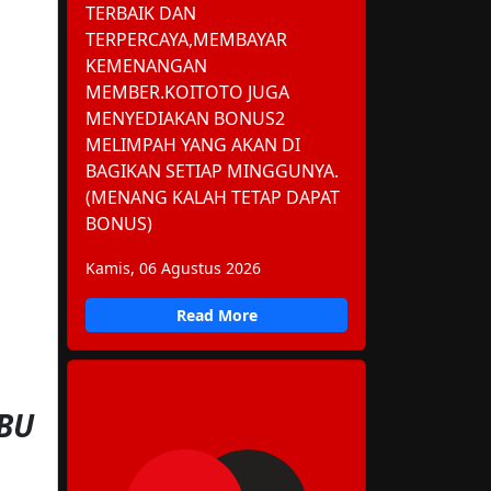
TERBAIK DAN
TERPERCAYA,MEMBAYAR
KEMENANGAN
MEMBER.KOITOTO JUGA
MENYEDIAKAN BONUS2
MELIMPAH YANG AKAN DI
BAGIKAN SETIAP MINGGUNYA.
(MENANG KALAH TETAP DAPAT
BONUS)
Kamis, 06 Agustus 2026
Read More
IBU