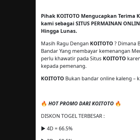
Pihak KOITOTO Mengucapkan Terima 
kami sebagai SITUS PERMAINAN ONLI
Hingga Lunas.
Masih Ragu Dengan
KOITOTO
? Dimana B
Bandar Yang membayar kemenangan Membe
perlu khawatir pada Situs
KOITOTO
karen
kepada pemenang.
KOITOTO
Bukan bandar online kaleng – ka
🔥
HOT PROMO DARI KOITOTO
🔥
DISKON TOGEL TERBESAR :
▶️ 4D = 66.5%