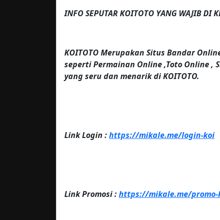
INFO SEPUTAR KOITOTO YANG WAJIB DI K
KOITOTO Merupakan Situs Bandar Onlin
seperti Permainan Online ,Toto Online
yang seru dan menarik di KOITOTO.
Link Login :
https://mikale.me/login-koi
Link Promosi :
https://mikale.me/promo-