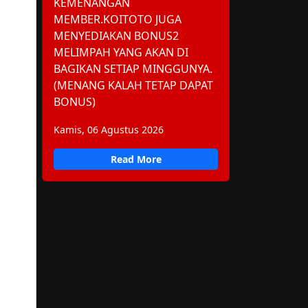
KEMENANGAN
MEMBER.KOITOTO JUGA
MENYEDIAKAN BONUS2
MELIMPAH YANG AKAN DI
BAGIKAN SETIAP MINGGUNYA.
(MENANG KALAH TETAP DAPAT
BONUS)
Kamis, 06 Agustus 2026
Read More