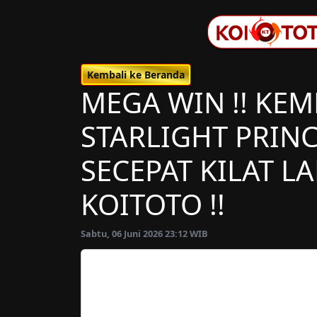
Kembali ke Beranda
MEGA WIN !! KE
STARLIGHT PRINC
SECEPAT KILAT 
KOITOTO !!
Sabtu, 06 Juni 2026 23:12 WIB