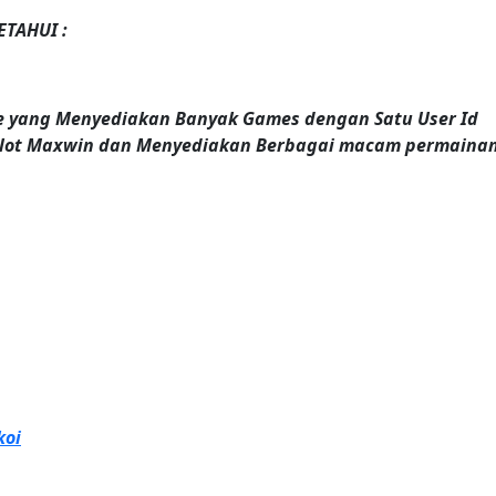
ETAHUI :
e yang Menyediakan Banyak Games dengan Satu User Id
 , Slot Maxwin dan Menyediakan Berbagai macam permaina
koi