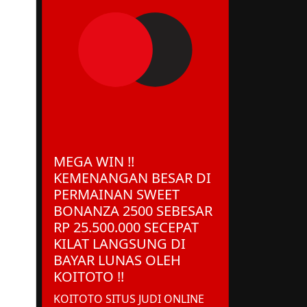
MEGA WIN !!
KEMENANGAN BESAR DI
PERMAINAN SWEET
BONANZA 2500 SEBESAR
RP 25.500.000 SECEPAT
KILAT LANGSUNG DI
BAYAR LUNAS OLEH
KOITOTO !!
KOITOTO SITUS JUDI ONLINE