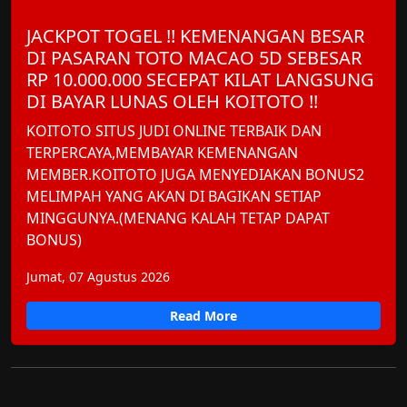
JACKPOT TOGEL !! KEMENANGAN BESAR
DI PASARAN TOTO MACAO 5D SEBESAR
RP 10.000.000 SECEPAT KILAT LANGSUNG
DI BAYAR LUNAS OLEH KOITOTO !!
KOITOTO SITUS JUDI ONLINE TERBAIK DAN
TERPERCAYA,MEMBAYAR KEMENANGAN
MEMBER.KOITOTO JUGA MENYEDIAKAN BONUS2
MELIMPAH YANG AKAN DI BAGIKAN SETIAP
MINGGUNYA.(MENANG KALAH TETAP DAPAT
BONUS)
Jumat, 07 Agustus 2026
Read More