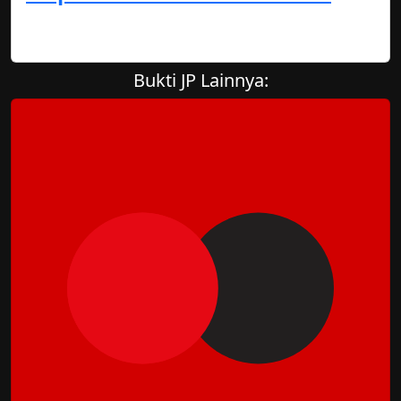
Bukti JP Lainnya: