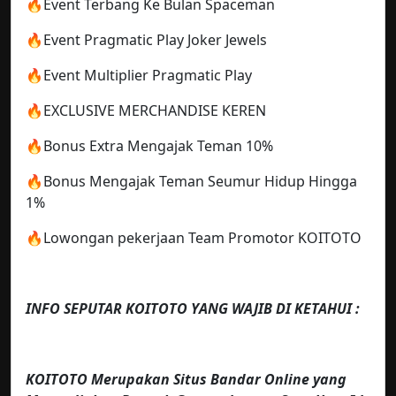
🔥Event Terbang Ke Bulan Spaceman
🔥Event Pragmatic Play Joker Jewels
🔥Event Multiplier Pragmatic Play
🔥EXCLUSIVE MERCHANDISE KEREN
🔥Bonus Extra Mengajak Teman 10%
🔥Bonus Mengajak Teman Seumur Hidup Hingga
1%
🔥Lowongan pekerjaan Team Promotor KOITOTO
INFO SEPUTAR KOITOTO YANG WAJIB DI KETAHUI :
KOITOTO Merupakan Situs Bandar Online yang