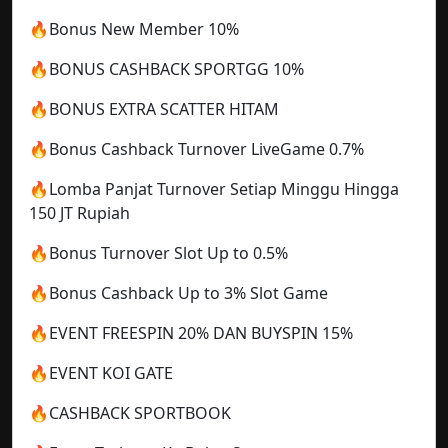
🔥Bonus New Member 10%
🔥BONUS CASHBACK SPORTGG 10%
🔥BONUS EXTRA SCATTER HITAM
🔥Bonus Cashback Turnover LiveGame 0.7%
🔥Lomba Panjat Turnover Setiap Minggu Hingga
150 JT Rupiah
🔥Bonus Turnover Slot Up to 0.5%
🔥Bonus Cashback Up to 3% Slot Game
🔥EVENT FREESPIN 20% DAN BUYSPIN 15%
🔥EVENT KOI GATE
🔥
CASHBACK SPORTBOOK