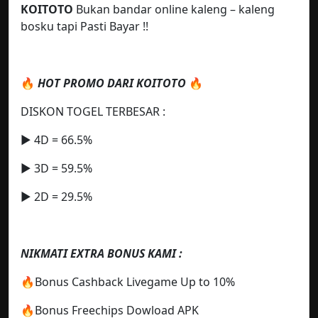
KOITOTO
Bukan bandar online kaleng – kaleng
bosku tapi Pasti Bayar !!
🔥
HOT PROMO DARI KOITOTO
🔥
DISKON TOGEL TERBESAR :
▶️ 4D = 66.5%
▶️ 3D = 59.5%
▶️ 2D = 29.5%
NIKMATI EXTRA BONUS KAMI :
🔥Bonus Cashback Livegame Up to 10%
🔥Bonus Freechips Dowload APK