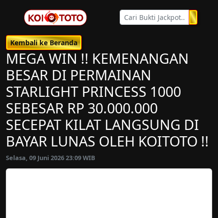
Kembali ke Beranda
MEGA WIN !! KEMENANGAN
BESAR DI PERMAINAN
STARLIGHT PRINCESS 1000
SEBESAR RP 30.000.000
SECEPAT KILAT LANGSUNG DI
BAYAR LUNAS OLEH KOITOTO !!
Selasa, 09 Juni 2026 23:09 WIB