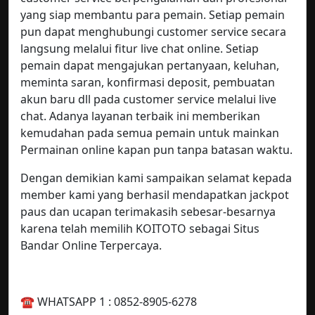
yang siap membantu para pemain. Setiap pemain
pun dapat menghubungi customer service secara
langsung melalui fitur live chat online. Setiap
pemain dapat mengajukan pertanyaan, keluhan,
meminta saran, konfirmasi deposit, pembuatan
akun baru dll pada customer service melalui live
chat. Adanya layanan terbaik ini memberikan
kemudahan pada semua pemain untuk mainkan
Permainan online kapan pun tanpa batasan waktu.
Dengan demikian kami sampaikan selamat kepada
member kami yang berhasil mendapatkan jackpot
paus dan ucapan terimakasih sebesar-besarnya
karena telah memilih KOITOTO sebagai Situs
Bandar Online Terpercaya.
☎️ WHATSAPP 1 : 0852-8905-6278