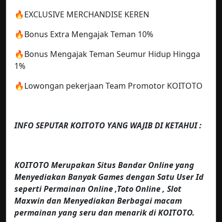
🔥EXCLUSIVE MERCHANDISE KEREN
🔥Bonus Extra Mengajak Teman 10%
🔥Bonus Mengajak Teman Seumur Hidup Hingga
1%
🔥Lowongan pekerjaan Team Promotor KOITOTO
INFO SEPUTAR KOITOTO YANG WAJIB DI KETAHUI :
KOITOTO Merupakan Situs Bandar Online yang
Menyediakan Banyak Games dengan Satu User Id
seperti Permainan Online ,Toto Online , Slot
Maxwin dan Menyediakan Berbagai macam
permainan yang seru dan menarik di KOITOTO.