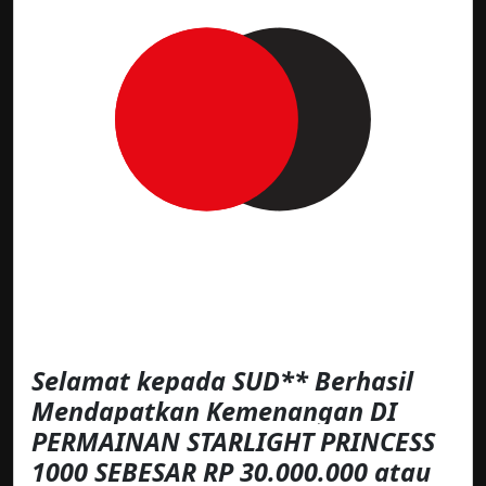
Selamat kepada SUD** Berhasil
Mendapatkan Kemenangan DI
PERMAINAN STARLIGHT PRINCESS
1000 SEBESAR RP 30.000.000 atau