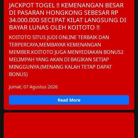
JACKPOT TOGEL !! KEMENANGAN BESAR
DI PASARAN HONGKONG SEBESAR RP
34.000.000 SECEPAT KILAT LANGSUNG DI
BAYAR LUNAS OLEH KOITOTO !!
KOITOTO SITUS JUDI ONLINE TERBAIK DAN
TERPERCAYA,MEMBAYAR KEMENANGAN
MEMBER.KOITOTO JUGA MENYEDIAKAN BONUS2
MELIMPAH YANG AKAN DI BAGIKAN SETIAP
MINGGUNYA.(MENANG KALAH TETAP DAPAT
BONUS)
Jumat, 07 Agustus 2026
Read More