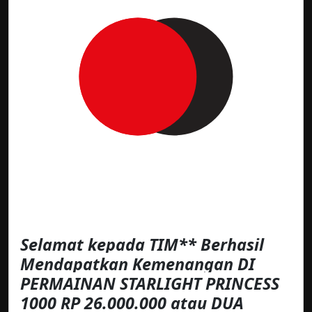
Selamat kepada TIM** Berhasil
Mendapatkan Kemenangan DI
PERMAINAN STARLIGHT PRINCESS
1000 RP 26.000.000 atau DUA