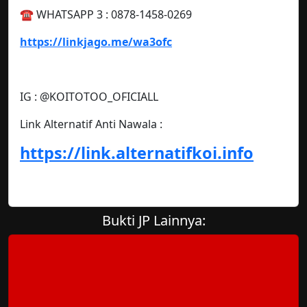
☎️ WHATSAPP 3 : 0878-1458-0269
https://linkjago.me/wa3ofc
IG : @KOITOTOO_OFICIALL
Link Alternatif Anti Nawala :
https://link.alternatifkoi.info
Bukti JP Lainnya: