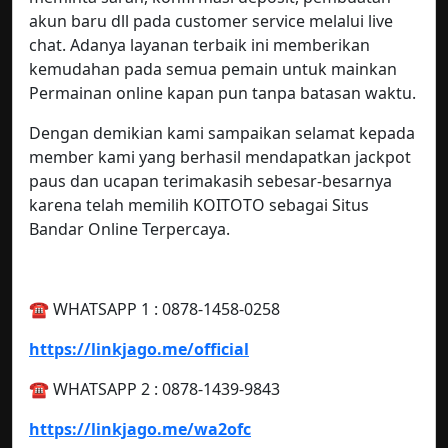
akun baru dll pada customer service melalui live
chat. Adanya layanan terbaik ini memberikan
kemudahan pada semua pemain untuk mainkan
Permainan online kapan pun tanpa batasan waktu.
Dengan demikian kami sampaikan selamat kepada
member kami yang berhasil mendapatkan jackpot
paus dan ucapan terimakasih sebesar-besarnya
karena telah memilih KOITOTO sebagai Situs
Bandar Online Terpercaya.
☎️ WHATSAPP 1 : 0878-1458-0258
https://linkjago.me/official
☎️ WHATSAPP 2 : 0878-1439-9843
https://linkjago.me/wa2ofc