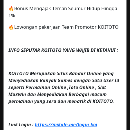
🔥Bonus Mengajak Teman Seumur Hidup Hingga
1%
🔥Lowongan pekerjaan Team Promotor KOITOTO
INFO SEPUTAR KOITOTO YANG WAJIB DI KETAHUI :
KOITOTO Merupakan Situs Bandar Online yang
Menyediakan Banyak Games dengan Satu User Id
seperti Permainan Online ,Toto Online , Slot
Maxwin dan Menyediakan Berbagai macam
permainan yang seru dan menarik di KOITOTO.
Link Login :
https://mikale.me/login-koi