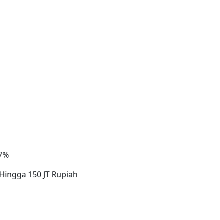
.7%
Hingga 150 JT Rupiah