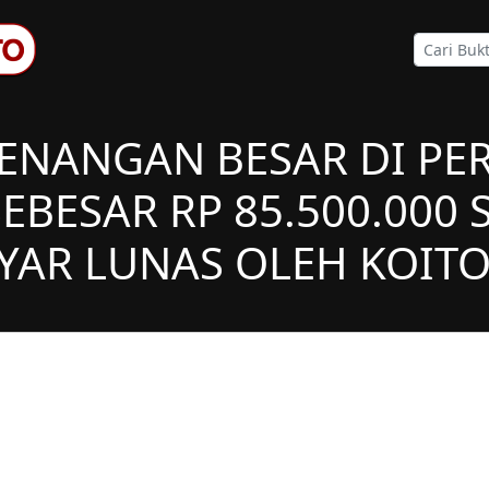
MENANGAN BESAR DI P
EBESAR RP 85.500.000 
AR LUNAS OLEH KOITOT