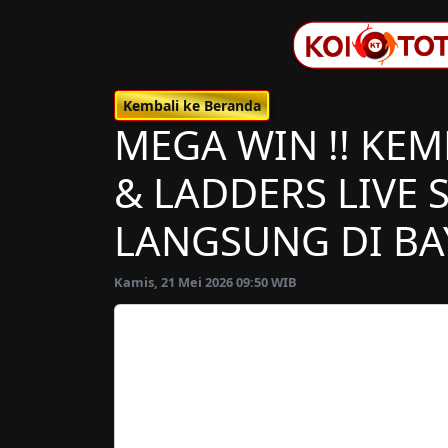
Kembali ke Beranda
MEGA WIN !! KE
& LADDERS LIVE S
LANGSUNG DI BAY
Kamis, 21 Mei 2026 09:50 WIB