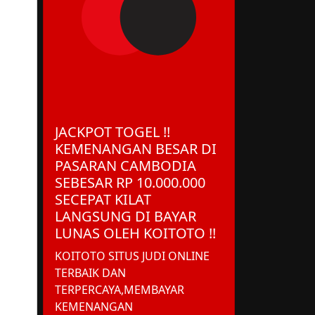
JACKPOT TOGEL !!
KEMENANGAN BESAR DI
PASARAN CAMBODIA
SEBESAR RP 10.000.000
SECEPAT KILAT
LANGSUNG DI BAYAR
LUNAS OLEH KOITOTO !!
KOITOTO SITUS JUDI ONLINE
TERBAIK DAN
TERPERCAYA,MEMBAYAR
KEMENANGAN