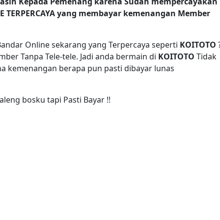
Kasih Kepada Pemenang karena Sudah mempercayakan
NE TERPERCAYA yang membayar kemenangan Member
andar Online sekarang yang Terpercaya seperti
KOITOTO
r Tanpa Tele-tele. Jadi anda bermain di
KOITOTO
Tidak
a kemenangan berapa pun pasti dibayar lunas
leng bosku tapi Pasti Bayar !!