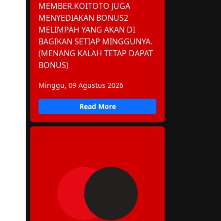
MEMBER.KOITOTO JUGA
MENYEDIAKAN BONUS2
MELIMPAH YANG AKAN DI
BAGIKAN SETIAP MINGGUNYA.
(MENANG KALAH TETAP DAPAT
BONUS)
Minggu, 09 Agustus 2026
Read More