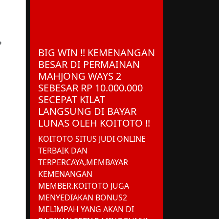
?
BIG WIN !! KEMENANGAN
BESAR DI PERMAINAN
MAHJONG WAYS 2
SEBESAR RP 10.000.000
SECEPAT KILAT
LANGSUNG DI BAYAR
LUNAS OLEH KOITOTO !!
KOITOTO SITUS JUDI ONLINE
TERBAIK DAN
TERPERCAYA,MEMBAYAR
KEMENANGAN
MEMBER.KOITOTO JUGA
MENYEDIAKAN BONUS2
MELIMPAH YANG AKAN DI