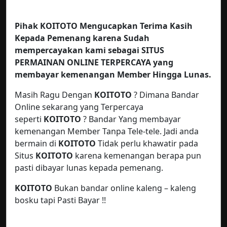
Pihak KOITOTO Mengucapkan Terima Kasih
Kepada Pemenang karena Sudah
mempercayakan kami sebagai SITUS
PERMAINAN ONLINE TERPERCAYA yang
membayar kemenangan Member Hingga Lunas.
Masih Ragu Dengan
KOITOTO
? Dimana Bandar
Online sekarang yang Terpercaya
seperti
KOITOTO
? Bandar Yang membayar
kemenangan Member Tanpa Tele-tele. Jadi anda
bermain di
KOITOTO
Tidak perlu khawatir pada
Situs
KOITOTO
karena kemenangan berapa pun
pasti dibayar lunas kepada pemenang.
KOITOTO
Bukan bandar online kaleng – kaleng
bosku tapi Pasti Bayar !!