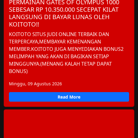
PERMAINAN GATES OF OLYMPUS 1000
SEBESAR RP 10.350.000 SECEPAT KILAT
LANGSUNG DI BAYAR LUNAS OLEH
KOITOTO!!
KOITOTO SITUS JUDI ONLINE TERBAIK DAN
TERPERCAYA,MEMBAYAR KEMENANGAN
MEMBER.KOITOTO JUGA MENYEDIAKAN BONUS2
MELIMPAH YANG AKAN DI BAGIKAN SETIAP
MINGGUNYA.(MENANG KALAH TETAP DAPAT
BONUS)
Minggu, 09 Agustus 2026
Read More