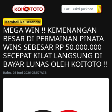
Kembali ke Beranda
MEGA WIN !! KEMENANGAN
BESAR DI PERMAINAN PINATA
WINS SEBESAR RP 50.000.000
SECEPAT KILAT LANGSUNG DI
BAYAR LUNAS OLEH KOITOTO !!
Rabu, 03 Juni 2026 05:57 WIB