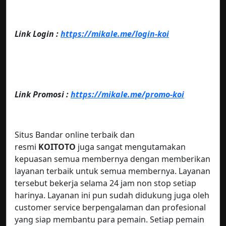
Link Login :
https://mikale.me/login-koi
Link Promosi :
https://mikale.me/promo-koi
Situs Bandar online terbaik dan
resmi
KOITOTO
juga sangat mengutamakan
kepuasan semua membernya dengan memberikan
layanan terbaik untuk semua membernya. Layanan
tersebut bekerja selama 24 jam non stop setiap
harinya. Layanan ini pun sudah didukung juga oleh
customer service berpengalaman dan profesional
yang siap membantu para pemain. Setiap pemain