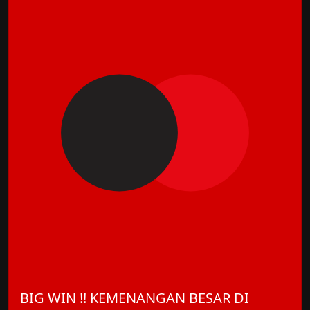
BIG WIN !! KEMENANGAN BESAR DI