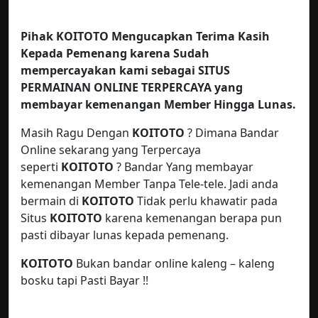
Pihak KOITOTO Mengucapkan Terima Kasih
Kepada Pemenang karena Sudah
mempercayakan kami sebagai SITUS
PERMAINAN ONLINE TERPERCAYA yang
membayar kemenangan Member Hingga Lunas.
Masih Ragu Dengan
KOITOTO
? Dimana Bandar
Online sekarang yang Terpercaya
seperti
KOITOTO
? Bandar Yang membayar
kemenangan Member Tanpa Tele-tele. Jadi anda
bermain di
KOITOTO
Tidak perlu khawatir pada
Situs
KOITOTO
karena kemenangan berapa pun
pasti dibayar lunas kepada pemenang.
KOITOTO
Bukan bandar online kaleng – kaleng
bosku tapi Pasti Bayar !!