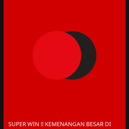
SUPER WIN !! KEMENANGAN BESAR DI