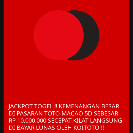
JACKPOT TOGEL !! KEMENANGAN BESAR
DI PASARAN TOTO MACAO 5D SEBESAR
RP 10.000.000 SECEPAT KILAT LANGSUNG
DI BAYAR LUNAS OLEH KOITOTO !!