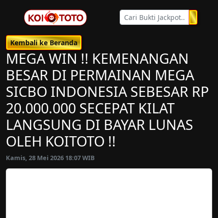
Kembali ke Beranda
MEGA WIN !! KEMENANGAN
BESAR DI PERMAINAN MEGA
SICBO INDONESIA SEBESAR RP
20.000.000 SECEPAT KILAT
LANGSUNG DI BAYAR LUNAS
OLEH KOITOTO !!
Kamis, 28 Mei 2026 18:07 WIB