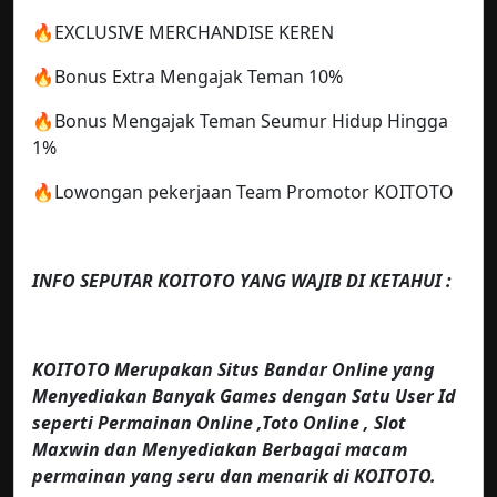
🔥EXCLUSIVE MERCHANDISE KEREN
🔥Bonus Extra Mengajak Teman 10%
🔥Bonus Mengajak Teman Seumur Hidup Hingga
1%
🔥Lowongan pekerjaan Team Promotor KOITOTO
INFO SEPUTAR KOITOTO YANG WAJIB DI KETAHUI :
KOITOTO Merupakan Situs Bandar Online yang
Menyediakan Banyak Games dengan Satu User Id
seperti Permainan Online ,Toto Online , Slot
Maxwin dan Menyediakan Berbagai macam
permainan yang seru dan menarik di KOITOTO.