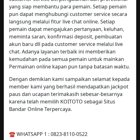
yang siap membantu para pemain. Setiap pemain
pun dapat menghubungi customer service secara
langsung melalui fitur live chat online. Setiap
pemain dapat mengajukan pertanyaan, keluhan,
meminta saran, konfirmasi deposit, pembuatan
akun baru dll pada customer service melalui live
chat. Adanya layanan terbaik ini memberikan
kemudahan pada semua pemain untuk mainkan
Permainan online kapan pun tanpa batasan waktu.
Dengan demikian kami sampaikan selamat kepada
member kami yang berhasil mendapatkan jackpot
paus dan ucapan terimakasih sebesar-besarnya
karena telah memilih KOITOTO sebagai Situs
Bandar Online Terpercaya.
☎️ WHATSAPP 1 : 0823-8110-0522