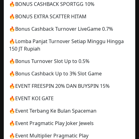
🔥BONUS CASHBACK SPORTGG 10%
🔥BONUS EXTRA SCATTER HITAM
🔥Bonus Cashback Turnover LiveGame 0.7%
🔥Lomba Panjat Turnover Setiap Minggu Hingga
150 JT Rupiah
🔥Bonus Turnover Slot Up to 0.5%
🔥Bonus Cashback Up to 3% Slot Game
🔥EVENT FREESPIN 20% DAN BUYSPIN 15%
🔥EVENT KOI GATE
🔥Event Terbang Ke Bulan Spaceman
🔥Event Pragmatic Play Joker Jewels
🔥Event Multiplier Pragmatic Play