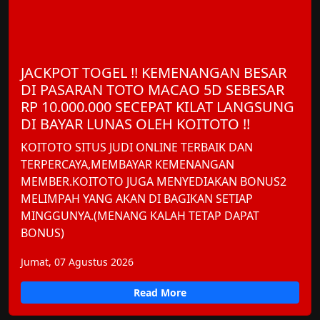
JACKPOT TOGEL !! KEMENANGAN BESAR
DI PASARAN TOTO MACAO 5D SEBESAR
RP 10.000.000 SECEPAT KILAT LANGSUNG
DI BAYAR LUNAS OLEH KOITOTO !!
KOITOTO SITUS JUDI ONLINE TERBAIK DAN
TERPERCAYA,MEMBAYAR KEMENANGAN
MEMBER.KOITOTO JUGA MENYEDIAKAN BONUS2
MELIMPAH YANG AKAN DI BAGIKAN SETIAP
MINGGUNYA.(MENANG KALAH TETAP DAPAT
BONUS)
Jumat, 07 Agustus 2026
Read More