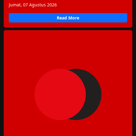
Jumat, 07 Agustus 2026
Read More