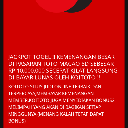
JACKPOT TOGEL !! KEMENANGAN BESAR
DI PASARAN TOTO MACAO 5D SEBESAR
RP 10.000.000 SECEPAT KILAT LANGSUNG
DI BAYAR LUNAS OLEH KOITOTO !!
KOITOTO SITUS JUDI ONLINE TERBAIK DAN
TERPERCAYA,MEMBAYAR KEMENANGAN
MEMBER.KOITOTO JUGA MENYEDIAKAN BONUS2
MELIMPAH YANG AKAN DI BAGIKAN SETIAP
MINGGUNYA.(MENANG KALAH TETAP DAPAT
BONUS)