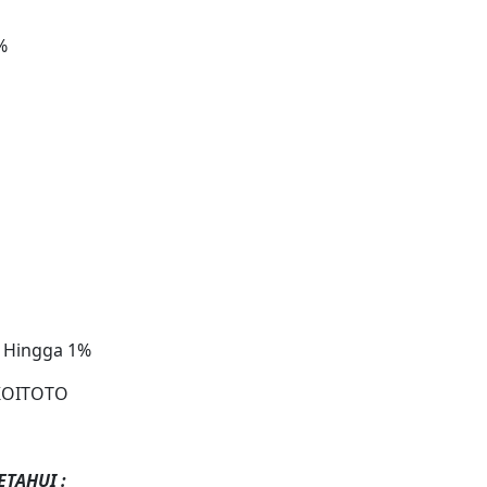
%
 Hingga 1%
KOITOTO
ETAHUI :