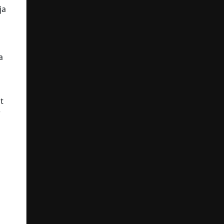
ja
a
t
r