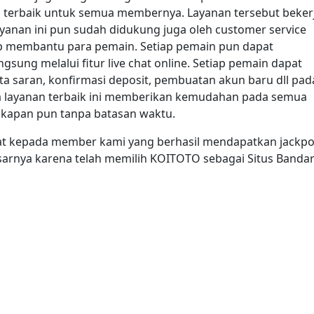
erbaik untuk semua membernya. Layanan tersebut beker
ayanan ini pun sudah didukung juga oleh customer service
p membantu para pemain. Setiap pemain pun dapat
sung melalui fitur live chat online. Setiap pemain dapat
 saran, konfirmasi deposit, pembuatan akun baru dll pad
nya layanan terbaik ini memberikan kemudahan pada semua
kapan pun tanpa batasan waktu.
t kepada member kami yang berhasil mendapatkan jackpo
sarnya karena telah memilih KOITOTO sebagai Situs Banda