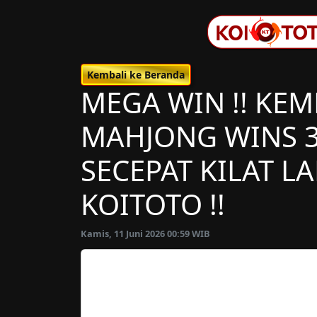
Kembali ke Beranda
MEGA WIN !! KE
MAHJONG WINS 3 
SECEPAT KILAT 
KOITOTO !!
Kamis, 11 Juni 2026 00:59 WIB