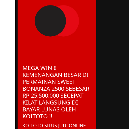
MEGA WIN !!
KEMENANGAN BESAR DI
PERMAINAN SWEET
BONANZA 2500 SEBESAR
RP 25.500.000 SECEPAT
KILAT LANGSUNG DI
BAYAR LUNAS OLEH
KOITOTO !!
KOITOTO SITUS JUDI ONLINE