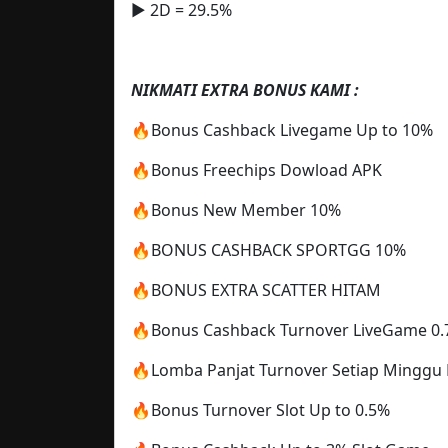
▶️ 2D = 29.5%
NIKMATI EXTRA BONUS KAMI :
🔥Bonus Cashback Livegame Up to 10%
🔥Bonus Freechips Dowload APK
🔥Bonus New Member 10%
🔥BONUS CASHBACK SPORTGG 10%
🔥BONUS EXTRA SCATTER HITAM
🔥Bonus Cashback Turnover LiveGame 0
🔥Lomba Panjat Turnover Setiap Minggu 
🔥Bonus Turnover Slot Up to 0.5%