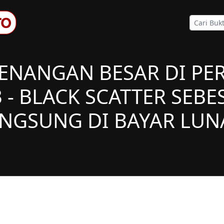
MENANGAN BESAR DI P
- BLACK SCATTER SEBES
LANGSUNG DI BAYAR LUN