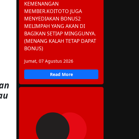
KEMENANGAN
MEMBER.KOITOTO JUGA
MENYEDIAKAN BONUS2
MELIMPAH YANG AKAN DI
BAGIKAN SETIAP MINGGUNYA.
(MENANG KALAH TETAP DAPAT
BONUS)
Jumat, 07 Agustus 2026
Read More
an
au