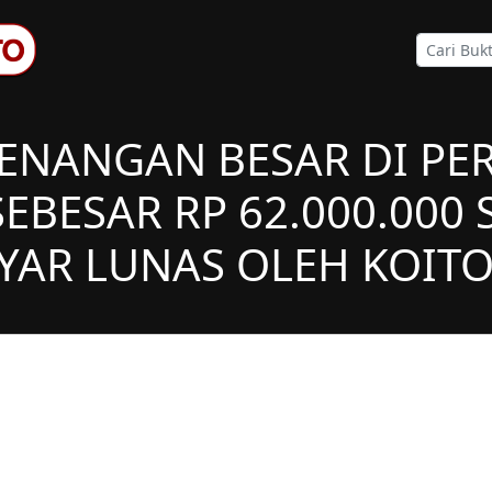
MENANGAN BESAR DI P
BESAR RP 62.000.000 S
AR LUNAS OLEH KOITOT