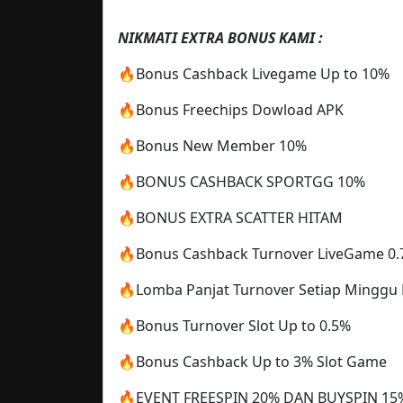
NIKMATI EXTRA BONUS KAMI :
🔥Bonus Cashback Livegame Up to 10%
🔥Bonus Freechips Dowload APK
🔥Bonus New Member 10%
🔥BONUS CASHBACK SPORTGG 10%
🔥BONUS EXTRA SCATTER HITAM
🔥Bonus Cashback Turnover LiveGame 0
🔥Lomba Panjat Turnover Setiap Minggu 
🔥Bonus Turnover Slot Up to 0.5%
🔥Bonus Cashback Up to 3% Slot Game
🔥EVENT FREESPIN 20% DAN BUYSPIN 15