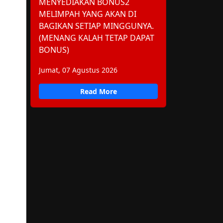
MENYEDIAKAN BONUS2
MELIMPAH YANG AKAN DI
BAGIKAN SETIAP MINGGUNYA.
(MENANG KALAH TETAP DAPAT
BONUS)
Jumat, 07 Agustus 2026
Read More