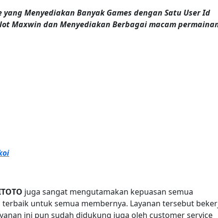
e yang Menyediakan Banyak Games dengan Satu User Id
 , Slot Maxwin dan Menyediakan Berbagai macam permaina
koi
ITOTO
juga sangat mengutamakan kepuasan semua
erbaik untuk semua membernya. Layanan tersebut beker
ayanan ini pun sudah didukung juga oleh customer service