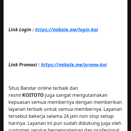
Link Login :
https://mikale.me/login-koi
Link Promosi :
https://mikale.me/promo-koi
Situs Bandar online terbaik dan
resmi
KOITOTO
juga sangat mengutamakan
kepuasan semua membernya dengan memberikan
layanan terbaik untuk semua membernya. Layanan
tersebut bekerja selama 24 jam non stop setiap
harinya. Layanan ini pun sudah didukung juga oleh
customer service berpengalaman dan profesional