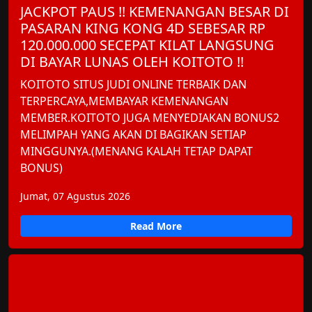
JACKPOT PAUS !! KEMENANGAN BESAR DI
PASARAN KING KONG 4D SEBESAR RP
120.000.000 SECEPAT KILAT LANGSUNG
DI BAYAR LUNAS OLEH KOITOTO !!
KOITOTO SITUS JUDI ONLINE TERBAIK DAN
TERPERCAYA,MEMBAYAR KEMENANGAN
MEMBER.KOITOTO JUGA MENYEDIAKAN BONUS2
MELIMPAH YANG AKAN DI BAGIKAN SETIAP
MINGGUNYA.(MENANG KALAH TETAP DAPAT
BONUS)
Jumat, 07 Agustus 2026
Read More