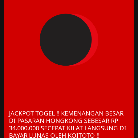
JACKPOT TOGEL !! KEMENANGAN BESAR
DI PASARAN HONGKONG SEBESAR RP
34.000.000 SECEPAT KILAT LANGSUNG DI
BAYAR LUNAS OLEH KOITOTO !!