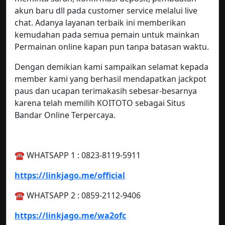
akun baru dll pada customer service melalui live
chat. Adanya layanan terbaik ini memberikan
kemudahan pada semua pemain untuk mainkan
Permainan online kapan pun tanpa batasan waktu.
Dengan demikian kami sampaikan selamat kepada
member kami yang berhasil mendapatkan jackpot
paus dan ucapan terimakasih sebesar-besarnya
karena telah memilih KOITOTO sebagai Situs
Bandar Online Terpercaya.
☎️ WHATSAPP 1 : 0823-8119-5911
https://linkjago.me/official
☎️ WHATSAPP 2 : 0859-2112-9406
https://linkjago.me/wa2ofc