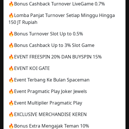
🔥Bonus Cashback Turnover LiveGame 0.7%
🔥Lomba Panjat Turnover Setiap Minggu Hingga
150 JT Rupiah
🔥Bonus Turnover Slot Up to 0.5%
🔥Bonus Cashback Up to 3% Slot Game
🔥EVENT FREESPIN 20% DAN BUYSPIN 15%
🔥EVENT KOI GATE
🔥Event Terbang Ke Bulan Spaceman
🔥Event Pragmatic Play Joker Jewels
🔥Event Multiplier Pragmatic Play
🔥EXCLUSIVE MERCHANDISE KEREN
🔥Bonus Extra Mengajak Teman 10%