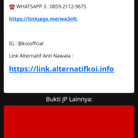
☎️ WHATSAPP 3 : 0859-2112-9675
https://linkjago.me/wa3ofc
IG : @koioffcial
Link Alternatif Anti Nawala :
https://link.alternatifkoi.info
Bukti JP Lainnya: