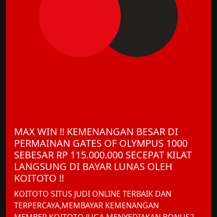
MAX WIN !! KEMENANGAN BESAR DI
PERMAINAN GATES OF OLYMPUS 1000
SEBESAR RP 115.000.000 SECEPAT KILAT
LANGSUNG DI BAYAR LUNAS OLEH
KOITOTO !!
KOITOTO SITUS JUDI ONLINE TERBAIK DAN
TERPERCAYA,MEMBAYAR KEMENANGAN
MEMBER.KOITOTO JUGA MENYEDIAKAN BONUS2