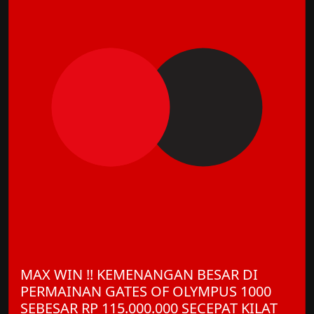
MAX WIN !! KEMENANGAN BESAR DI
PERMAINAN GATES OF OLYMPUS 1000
SEBESAR RP 115.000.000 SECEPAT KILAT