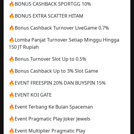
🔥BONUS CASHBACK SPORTGG 10%
🔥BONUS EXTRA SCATTER HITAM
🔥Bonus Cashback Turnover LiveGame 0.7%
🔥Lomba Panjat Turnover Setiap Minggu Hingga
150 JT Rupiah
🔥Bonus Turnover Slot Up to 0.5%
🔥Bonus Cashback Up to 3% Slot Game
🔥EVENT FREESPIN 20% DAN BUYSPIN 15%
🔥EVENT KOI GATE
🔥Event Terbang Ke Bulan Spaceman
🔥Event Pragmatic Play Joker Jewels
🔥Event Multiplier Pragmatic Play