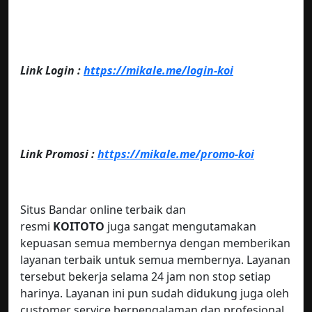
Link Login :
https://mikale.me/login-koi
Link Promosi :
https://mikale.me/promo-koi
Situs Bandar online terbaik dan
resmi
KOITOTO
juga sangat mengutamakan
kepuasan semua membernya dengan memberikan
layanan terbaik untuk semua membernya. Layanan
tersebut bekerja selama 24 jam non stop setiap
harinya. Layanan ini pun sudah didukung juga oleh
customer service berpengalaman dan profesional