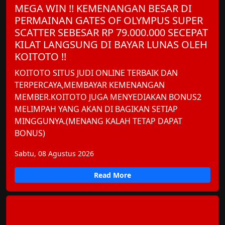
MEGA WIN !! KEMENANGAN BESAR DI
PERMAINAN GATES OF OLYMPUS SUPER
SCATTER SEBESAR RP 79.000.000 SECEPAT
KILAT LANGSUNG DI BAYAR LUNAS OLEH
KOITOTO !!
KOITOTO SITUS JUDI ONLINE TERBAIK DAN
TERPERCAYA,MEMBAYAR KEMENANGAN
MEMBER.KOITOTO JUGA MENYEDIAKAN BONUS2
MELIMPAH YANG AKAN DI BAGIKAN SETIAP
MINGGUNYA.(MENANG KALAH TETAP DAPAT
BONUS)
Sabtu, 08 Agustus 2026
Read More