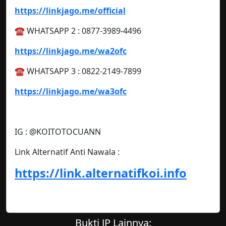
https://linkjago.me/official
☎️ WHATSAPP 2 : 0877-3989-4496
https://linkjago.me/wa2ofc
☎️ WHATSAPP 3 : 0822-2149-7899
https://linkjago.me/wa3ofc
IG : @KOITOTOCUANN
Link Alternatif Anti Nawala :
https://link.alternatifkoi.info
Bukti JP Lainnya: