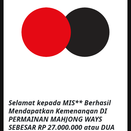
Selamat kepada MIS** Berhasil
Mendapatkan Kemenangan DI
PERMAINAN MAHJONG WAYS
SEBESAR RP 27.000.000 atau DUA