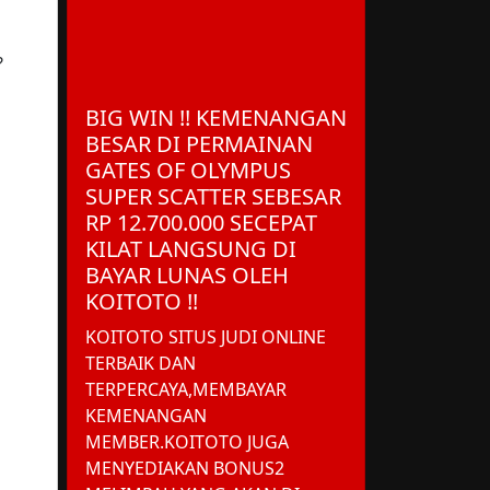
?
BIG WIN !! KEMENANGAN
BESAR DI PERMAINAN
GATES OF OLYMPUS
SUPER SCATTER SEBESAR
RP 12.700.000 SECEPAT
KILAT LANGSUNG DI
BAYAR LUNAS OLEH
KOITOTO !!
KOITOTO SITUS JUDI ONLINE
TERBAIK DAN
TERPERCAYA,MEMBAYAR
KEMENANGAN
MEMBER.KOITOTO JUGA
MENYEDIAKAN BONUS2