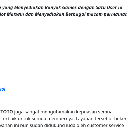
e yang Menyediakan Banyak Games dengan Satu User Id
 , Slot Maxwin dan Menyediakan Berbagai macam permaina
koi
ITOTO
juga sangat mengutamakan kepuasan semua
erbaik untuk semua membernya. Layanan tersebut beker
ayanan ini pun sudah didukung juga oleh customer service