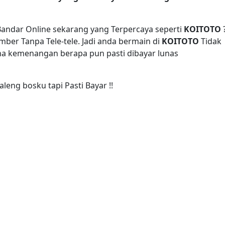
andar Online sekarang yang Terpercaya seperti
KOITOTO
r Tanpa Tele-tele. Jadi anda bermain di
KOITOTO
Tidak
a kemenangan berapa pun pasti dibayar lunas
leng bosku tapi Pasti Bayar !!