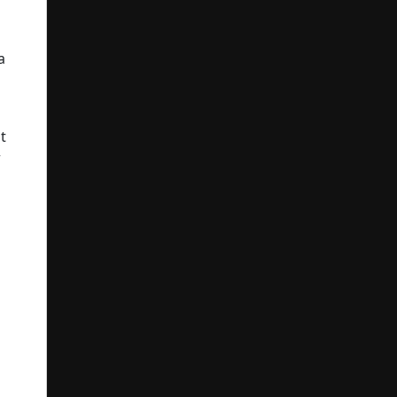
a
t
r