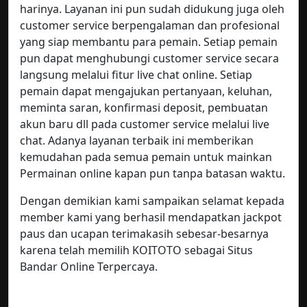
harinya. Layanan ini pun sudah didukung juga oleh
customer service berpengalaman dan profesional
yang siap membantu para pemain. Setiap pemain
pun dapat menghubungi customer service secara
langsung melalui fitur live chat online. Setiap
pemain dapat mengajukan pertanyaan, keluhan,
meminta saran, konfirmasi deposit, pembuatan
akun baru dll pada customer service melalui live
chat. Adanya layanan terbaik ini memberikan
kemudahan pada semua pemain untuk mainkan
Permainan online kapan pun tanpa batasan waktu.
Dengan demikian kami sampaikan selamat kepada
member kami yang berhasil mendapatkan jackpot
paus dan ucapan terimakasih sebesar-besarnya
karena telah memilih KOITOTO sebagai Situs
Bandar Online Terpercaya.