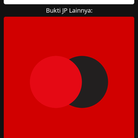
Bukti JP Lainnya: