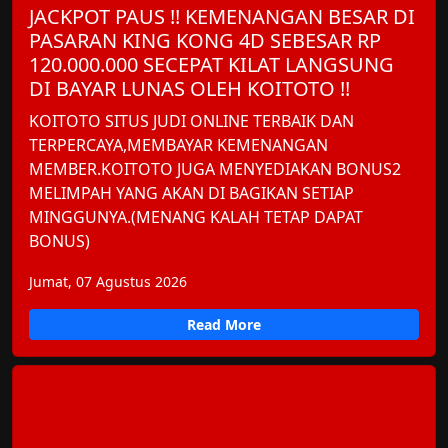
JACKPOT PAUS !! KEMENANGAN BESAR DI
PASARAN KING KONG 4D SEBESAR RP
120.000.000 SECEPAT KILAT LANGSUNG
DI BAYAR LUNAS OLEH KOITOTO !!
KOITOTO SITUS JUDI ONLINE TERBAIK DAN
TERPERCAYA,MEMBAYAR KEMENANGAN
MEMBER.KOITOTO JUGA MENYEDIAKAN BONUS2
MELIMPAH YANG AKAN DI BAGIKAN SETIAP
MINGGUNYA.(MENANG KALAH TETAP DAPAT
BONUS)
Jumat, 07 Agustus 2026
Read More