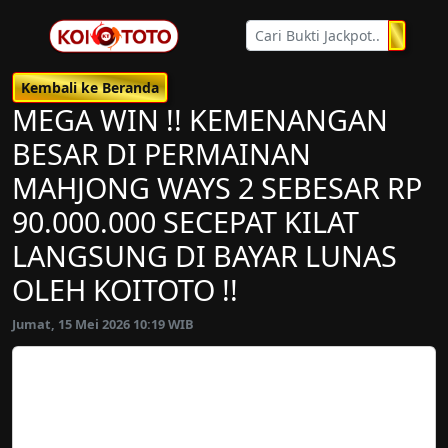
Kembali ke Beranda
MEGA WIN !! KEMENANGAN
BESAR DI PERMAINAN
MAHJONG WAYS 2 SEBESAR RP
90.000.000 SECEPAT KILAT
LANGSUNG DI BAYAR LUNAS
OLEH KOITOTO !!
Jumat, 15 Mei 2026 10:19 WIB