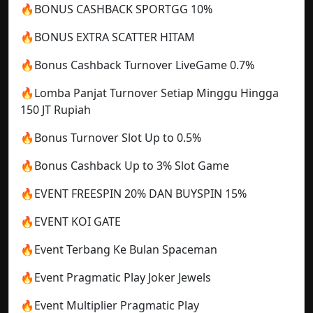
🔥BONUS CASHBACK SPORTGG 10%
🔥BONUS EXTRA SCATTER HITAM
🔥Bonus Cashback Turnover LiveGame 0.7%
🔥Lomba Panjat Turnover Setiap Minggu Hingga
150 JT Rupiah
🔥Bonus Turnover Slot Up to 0.5%
🔥Bonus Cashback Up to 3% Slot Game
🔥EVENT FREESPIN 20% DAN BUYSPIN 15%
🔥EVENT KOI GATE
🔥Event Terbang Ke Bulan Spaceman
🔥Event Pragmatic Play Joker Jewels
🔥Event Multiplier Pragmatic Play