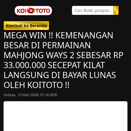
Kembali ke Beranda
MEGA WIN !! KEMENANGAN
BESAR DI PERMAINAN
MAHJONG WAYS 2 SEBESAR RP
33.000.000 SECEPAT KILAT
LANGSUNG DI BAYAR LUNAS
OLEH KOITOTO !!
Selasa, 12 Mei 2026 15:16 WIB