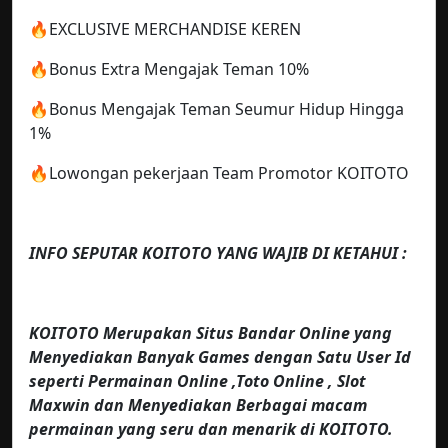
🔥EXCLUSIVE MERCHANDISE KEREN
🔥Bonus Extra Mengajak Teman 10%
🔥Bonus Mengajak Teman Seumur Hidup Hingga
1%
🔥Lowongan pekerjaan Team Promotor KOITOTO
INFO SEPUTAR KOITOTO YANG WAJIB DI KETAHUI :
KOITOTO Merupakan Situs Bandar Online yang
Menyediakan Banyak Games dengan Satu User Id
seperti Permainan Online ,Toto Online , Slot
Maxwin dan Menyediakan Berbagai macam
permainan yang seru dan menarik di KOITOTO.