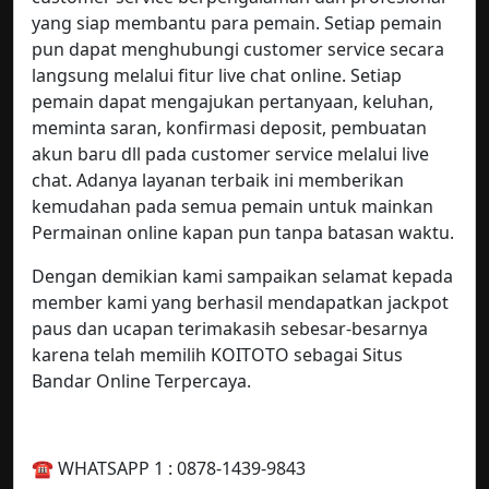
yang siap membantu para pemain. Setiap pemain
pun dapat menghubungi customer service secara
langsung melalui fitur live chat online. Setiap
pemain dapat mengajukan pertanyaan, keluhan,
meminta saran, konfirmasi deposit, pembuatan
akun baru dll pada customer service melalui live
chat. Adanya layanan terbaik ini memberikan
kemudahan pada semua pemain untuk mainkan
Permainan online kapan pun tanpa batasan waktu.
Dengan demikian kami sampaikan selamat kepada
member kami yang berhasil mendapatkan jackpot
paus dan ucapan terimakasih sebesar-besarnya
karena telah memilih KOITOTO sebagai Situs
Bandar Online Terpercaya.
☎️ WHATSAPP 1 : 0878-1439-9843