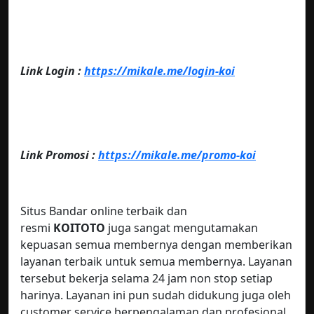
Link Login :
https://mikale.me/login-koi
Link Promosi :
https://mikale.me/promo-koi
Situs Bandar online terbaik dan
resmi
KOITOTO
juga sangat mengutamakan
kepuasan semua membernya dengan memberikan
layanan terbaik untuk semua membernya. Layanan
tersebut bekerja selama 24 jam non stop setiap
harinya. Layanan ini pun sudah didukung juga oleh
customer service berpengalaman dan profesional