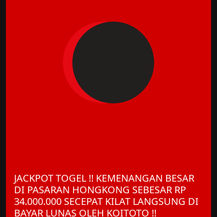
JACKPOT TOGEL !! KEMENANGAN BESAR
DI PASARAN HONGKONG SEBESAR RP
34.000.000 SECEPAT KILAT LANGSUNG DI
BAYAR LUNAS OLEH KOITOTO !!