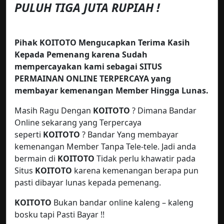
PULUH TIGA JUTA RUPIAH !
Pihak KOITOTO Mengucapkan Terima Kasih
Kepada Pemenang karena Sudah
mempercayakan kami sebagai SITUS
PERMAINAN ONLINE TERPERCAYA yang
membayar kemenangan Member Hingga Lunas.
Masih Ragu Dengan
KOITOTO
? Dimana Bandar
Online sekarang yang Terpercaya
seperti
KOITOTO
? Bandar Yang membayar
kemenangan Member Tanpa Tele-tele. Jadi anda
bermain di
KOITOTO
Tidak perlu khawatir pada
Situs
KOITOTO
karena kemenangan berapa pun
pasti dibayar lunas kepada pemenang.
KOITOTO
Bukan bandar online kaleng – kaleng
bosku tapi Pasti Bayar !!