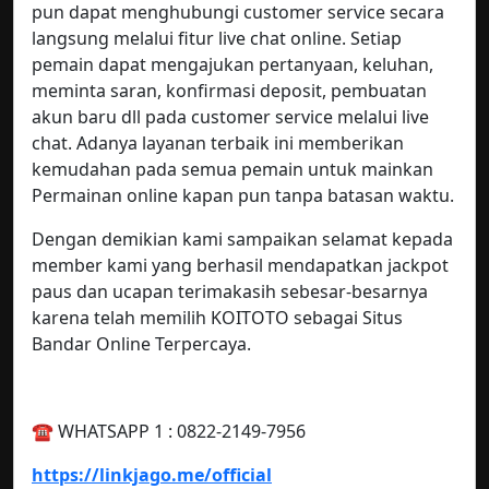
pun dapat menghubungi customer service secara
langsung melalui fitur live chat online. Setiap
pemain dapat mengajukan pertanyaan, keluhan,
meminta saran, konfirmasi deposit, pembuatan
akun baru dll pada customer service melalui live
chat. Adanya layanan terbaik ini memberikan
kemudahan pada semua pemain untuk mainkan
Permainan online kapan pun tanpa batasan waktu.
Dengan demikian kami sampaikan selamat kepada
member kami yang berhasil mendapatkan jackpot
paus dan ucapan terimakasih sebesar-besarnya
karena telah memilih KOITOTO sebagai Situs
Bandar Online Terpercaya.
☎️ WHATSAPP 1 : 0822-2149-7956
https://linkjago.me/official