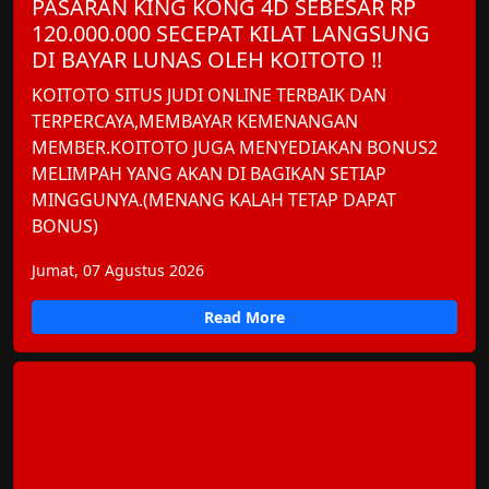
PASARAN KING KONG 4D SEBESAR RP
120.000.000 SECEPAT KILAT LANGSUNG
DI BAYAR LUNAS OLEH KOITOTO !!
KOITOTO SITUS JUDI ONLINE TERBAIK DAN
TERPERCAYA,MEMBAYAR KEMENANGAN
MEMBER.KOITOTO JUGA MENYEDIAKAN BONUS2
MELIMPAH YANG AKAN DI BAGIKAN SETIAP
MINGGUNYA.(MENANG KALAH TETAP DAPAT
BONUS)
Jumat, 07 Agustus 2026
Read More