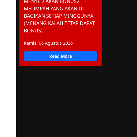
MENYEDIAKAN BONUS2
MELIMPAH YANG AKAN DI
BAGIKAN SETIAP MINGGUNYA.
(MENANG KALAH TETAP DAPAT
BONUS)
Kamis, 06 Agustus 2026
Read More