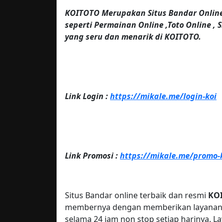
KOITOTO Merupakan Situs Bandar Onlin
seperti Permainan Online ,Toto Online
yang seru dan menarik di KOITOTO.
Link Login :
https://mikale.me/login-koi
Link Promosi :
https://mikale.me/promo-
Situs Bandar online terbaik dan resmi
KO
membernya dengan memberikan layanan t
selama 24 jam non stop setiap harinya. L