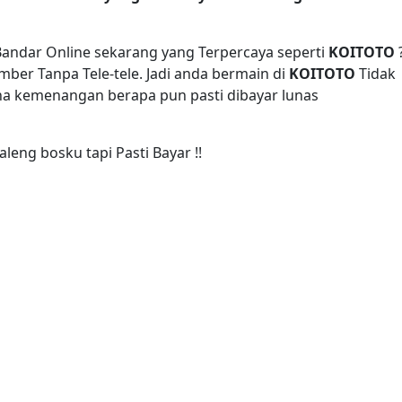
andar Online sekarang yang Terpercaya seperti
KOITOTO
r Tanpa Tele-tele. Jadi anda bermain di
KOITOTO
Tidak
a kemenangan berapa pun pasti dibayar lunas
leng bosku tapi Pasti Bayar !!