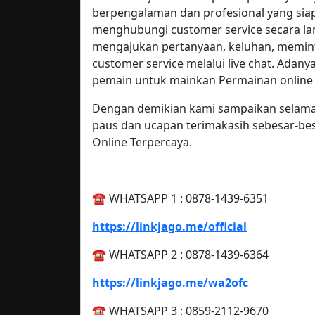
berpengalaman dan profesional yang sia
menghubungi customer service secara lang
mengajukan pertanyaan, keluhan, meminta
customer service melalui live chat. Ada
pemain untuk mainkan Permainan online 
Dengan demikian kami sampaikan selama
paus dan ucapan terimakasih sebesar-be
Online Terpercaya.
☎️ WHATSAPP 1 : 0878-1439-6351
https://linkjago.me/official
☎️ WHATSAPP 2 : 0878-1439-6364
https://linkjago.me/wa2ofc
☎️ WHATSAPP 3 : 0859-2112-9670