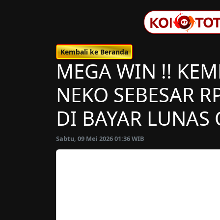
Kembali ke Beranda
MEGA WIN !! KE
NEKO SEBESAR RP
DI BAYAR LUNAS 
Sabtu, 09 Mei 2026 01:36 WIB