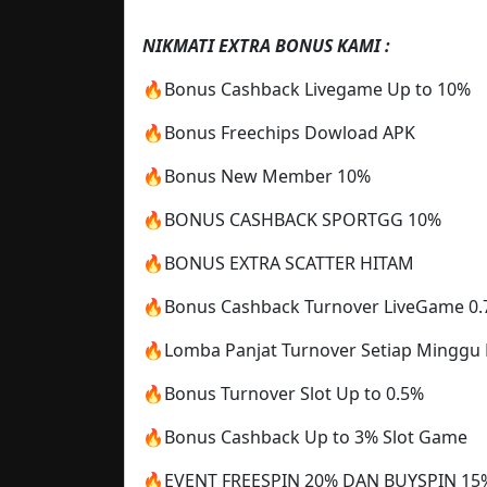
NIKMATI EXTRA BONUS KAMI :
🔥Bonus Cashback Livegame Up to 10%
🔥Bonus Freechips Dowload APK
🔥Bonus New Member 10%
🔥BONUS CASHBACK SPORTGG 10%
🔥BONUS EXTRA SCATTER HITAM
🔥Bonus Cashback Turnover LiveGame 0
🔥Lomba Panjat Turnover Setiap Minggu 
🔥Bonus Turnover Slot Up to 0.5%
🔥Bonus Cashback Up to 3% Slot Game
🔥EVENT FREESPIN 20% DAN BUYSPIN 15