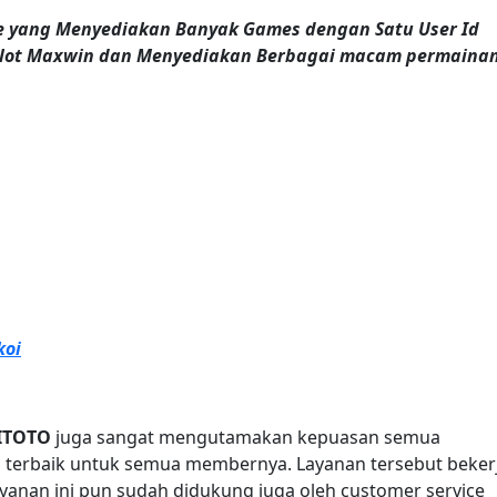
e yang Menyediakan Banyak Games dengan Satu User Id
 , Slot Maxwin dan Menyediakan Berbagai macam permaina
koi
ITOTO
juga sangat mengutamakan kepuasan semua
erbaik untuk semua membernya. Layanan tersebut beker
ayanan ini pun sudah didukung juga oleh customer service