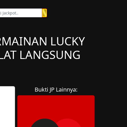
ERMAINAN LUCKY
KILAT LANGSUNG
Bukti JP Lainnya: