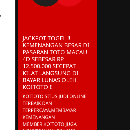
?
JACKPOT TOGEL !!
KEMENANGAN BESAR DI
PASARAN TOTO MACAU
4D SEBESAR RP
12.500.000 SECEPAT
KILAT LANGSUNG DI
BAYAR LUNAS OLEH
KOITOTO !!
KOITOTO SITUS JUDI ONLINE
TERBAIK DAN
TERPERCAYA,MEMBAYAR
KEMENANGAN
MEMBER.KOITOTO JUGA