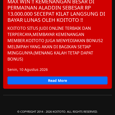
MAX WIN !! KEMENANGAN BESAR DI
PERMAINAN ALADDIN SEBESAR RP
13.000.000 SECEPAT KILAT LANGSUNG DI
BAYAR LUNAS OLEH KOITOTO !!
KOITOTO SITUS JUDI ONLINE TERBAIK DAN
TERPERCAYA,MEMBAYAR KEMENANGAN
MEMBER.KOITOTO JUGA MENYEDIAKAN BONUS2
MELIMPAH YANG AKAN DI BAGIKAN SETIAP
MINGGUNYA.(MENANG KALAH TETAP DAPAT
BONUS)
Senin, 10 Agustus 2026
Read More
© COPYRIGHT 2014 - 2026 KOITOTO. ALL RIGHTS RESERVED.