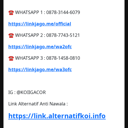
☎️ WHATSAPP 1 : 0878-3144-6079
https://linkjago.me/official
☎️ WHATSAPP 2 : 0878-7743-5121
https://linkjago.me/wa2ofc
☎️ WHATSAPP 3 : 0878-1458-0810
https://linkjago.me/wa3ofc
IG : @KOIIGACOR
Link Alternatif Anti Nawala :
https://link.alternatifkoi.info