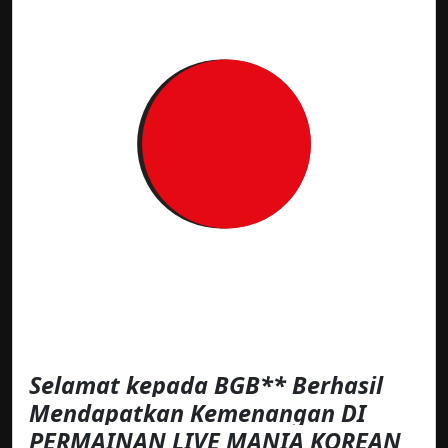
Selamat kepada BGB** Berhasil
Mendapatkan Kemenangan DI
PERMAINAN LIVE MANIA KOREAN