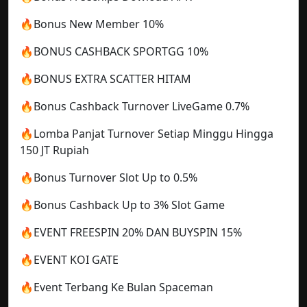
🔥Bonus New Member 10%
🔥BONUS CASHBACK SPORTGG 10%
🔥BONUS EXTRA SCATTER HITAM
🔥Bonus Cashback Turnover LiveGame 0.7%
🔥Lomba Panjat Turnover Setiap Minggu Hingga
150 JT Rupiah
🔥Bonus Turnover Slot Up to 0.5%
🔥Bonus Cashback Up to 3% Slot Game
🔥EVENT FREESPIN 20% DAN BUYSPIN 15%
🔥EVENT KOI GATE
🔥Event Terbang Ke Bulan Spaceman