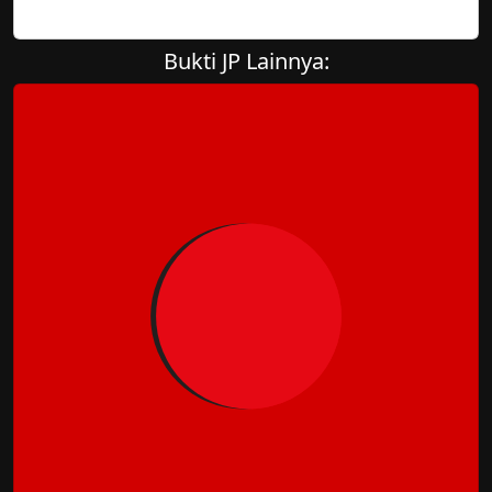
Bukti JP Lainnya: