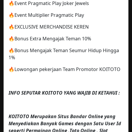
🔥Event Pragmatic Play Joker Jewels
🔥Event Multiplier Pragmatic Play
🔥EXCLUSIVE MERCHANDISE KEREN
🔥Bonus Extra Mengajak Teman 10%
🔥Bonus Mengajak Teman Seumur Hidup Hingga
1%
🔥Lowongan pekerjaan Team Promotor KOITOTO
INFO SEPUTAR KOITOTO YANG WAJIB DI KETAHUI :
KOITOTO Merupakan Situs Bandar Online yang
Menyediakan Banyak Games dengan Satu User Id
seperti Permainan Online ,Toto Online , Slot