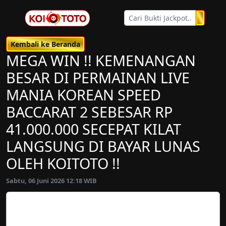
Kembali ke Beranda
MEGA WIN !! KEMENANGAN
BESAR DI PERMAINAN LIVE
MANIA KOREAN SPEED
BACCARAT 2 SEBESAR RP
41.000.000 SECEPAT KILAT
LANGSUNG DI BAYAR LUNAS
OLEH KOITOTO !!
Sabtu, 06 Juni 2026 12:18 WIB