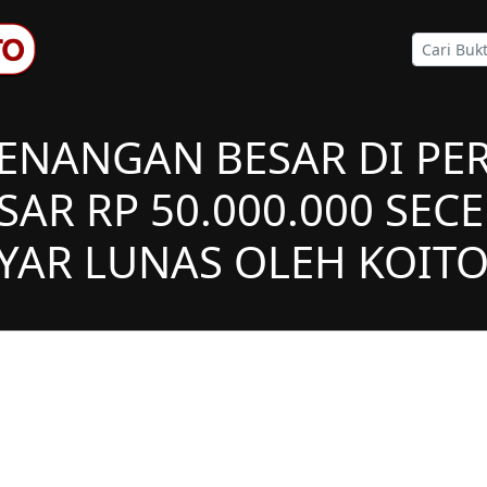
MENANGAN BESAR DI P
SAR RP 50.000.000 SECE
AR LUNAS OLEH KOITOT