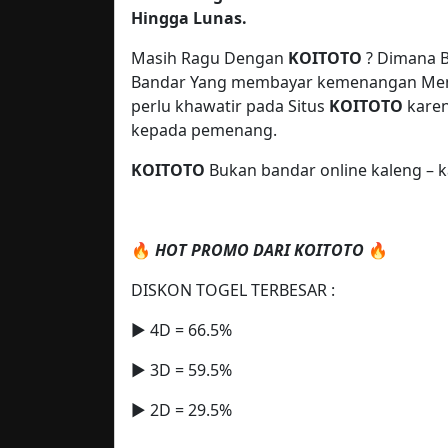
Hingga Lunas.
Masih Ragu Dengan
KOITOTO
? Dimana B
Bandar Yang membayar kemenangan Membe
perlu khawatir pada Situs
KOITOTO
karen
kepada pemenang.
KOITOTO
Bukan bandar online kaleng – ka
🔥
HOT PROMO DARI KOITOTO
🔥
DISKON TOGEL TERBESAR :
▶️ 4D = 66.5%
▶️ 3D = 59.5%
▶️ 2D = 29.5%