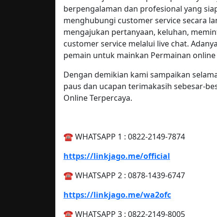
berpengalaman dan profesional yang sia
menghubungi customer service secara lang
mengajukan pertanyaan, keluhan, meminta
customer service melalui live chat. Ada
pemain untuk mainkan Permainan online 
Dengan demikian kami sampaikan selama
paus dan ucapan terimakasih sebesar-be
Online Terpercaya.
☎️ WHATSAPP 1 : 0822-2149-7874
https://linkjago.me/official
☎️ WHATSAPP 2 : 0878-1439-6747
https://linkjago.me/wa2ofc
☎️ WHATSAPP 3 : 0822-2149-8005