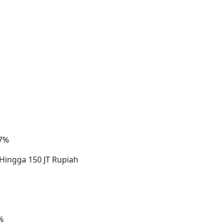
.7%
Hingga 150 JT Rupiah
%