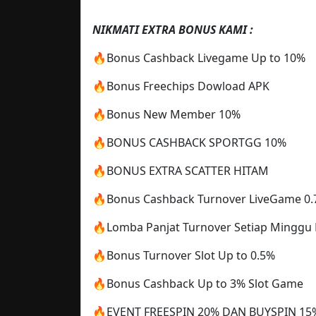
NIKMATI EXTRA BONUS KAMI :
🔥Bonus Cashback Livegame Up to 10%
🔥Bonus Freechips Dowload APK
🔥Bonus New Member 10%
🔥BONUS CASHBACK SPORTGG 10%
🔥BONUS EXTRA SCATTER HITAM
🔥Bonus Cashback Turnover LiveGame 0
🔥Lomba Panjat Turnover Setiap Minggu 
🔥Bonus Turnover Slot Up to 0.5%
🔥Bonus Cashback Up to 3% Slot Game
🔥EVENT FREESPIN 20% DAN BUYSPIN 15