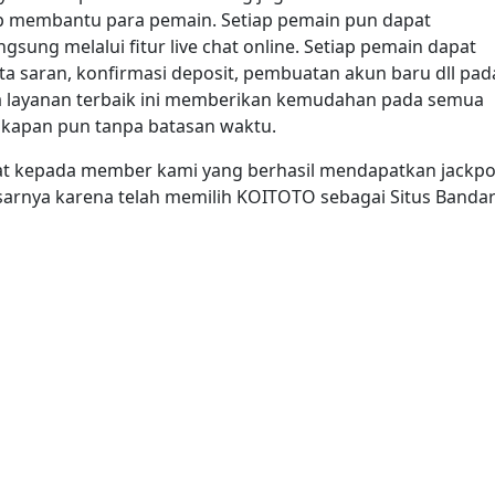
p membantu para pemain. Setiap pemain pun dapat
sung melalui fitur live chat online. Setiap pemain dapat
 saran, konfirmasi deposit, pembuatan akun baru dll pad
nya layanan terbaik ini memberikan kemudahan pada semua
kapan pun tanpa batasan waktu.
t kepada member kami yang berhasil mendapatkan jackpo
sarnya karena telah memilih KOITOTO sebagai Situs Banda