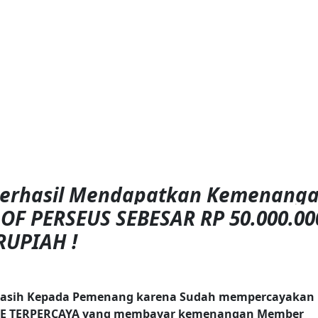
Berhasil Mendapatkan Kemenang
F PERSEUS SEBESAR RP 50.000.00
RUPIAH !
Kasih Kepada Pemenang karena Sudah mempercayakan
NE TERPERCAYA yang membayar kemenangan Member