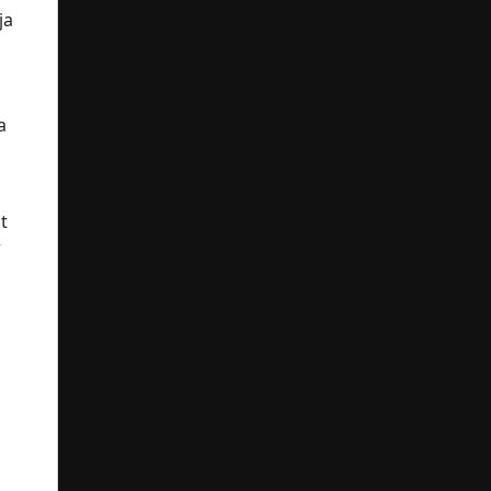
ja
a
t
r