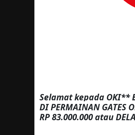
Selamat kepada OKI**
DI PERMAINAN GATES O
RP 83.000.000 atau DEL