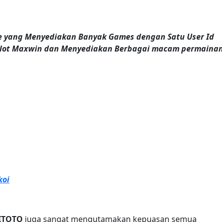
e yang Menyediakan Banyak Games dengan Satu User Id
 , Slot Maxwin dan Menyediakan Berbagai macam permaina
koi
ITOTO
juga sangat mengutamakan kepuasan semua