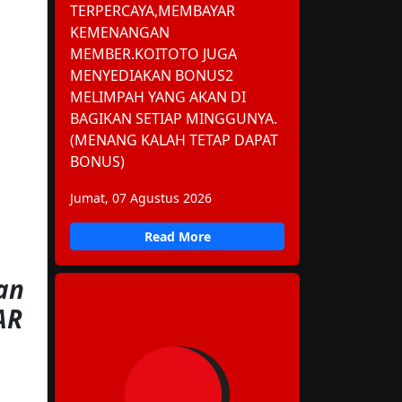
TERPERCAYA,MEMBAYAR
KEMENANGAN
MEMBER.KOITOTO JUGA
MENYEDIAKAN BONUS2
MELIMPAH YANG AKAN DI
BAGIKAN SETIAP MINGGUNYA.
(MENANG KALAH TETAP DAPAT
BONUS)
Jumat, 07 Agustus 2026
Read More
an
AR