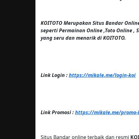
KOITOTO Merupakan Situs Bandar Onlin
seperti Permainan Online ,Toto Online
yang seru dan menarik di KOITOTO.
Link Login :
https://mikale.me/login-koi
Link Promosi :
https://mikale.me/promo-
Situs Bandar online terbaik dan resmi
KO