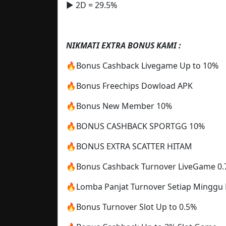
▶️ 2D = 29.5%
NIKMATI EXTRA BONUS KAMI :
🔥Bonus Cashback Livegame Up to 10%
🔥Bonus Freechips Dowload APK
🔥Bonus New Member 10%
🔥BONUS CASHBACK SPORTGG 10%
🔥BONUS EXTRA SCATTER HITAM
🔥Bonus Cashback Turnover LiveGame 0
🔥Lomba Panjat Turnover Setiap Minggu 
🔥Bonus Turnover Slot Up to 0.5%