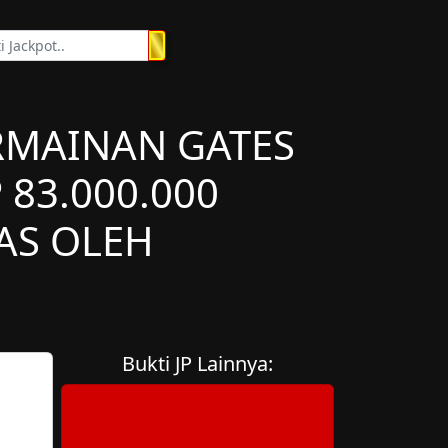
RMAINAN GATES
 83.000.000
AS OLEH
Bukti JP Lainnya: