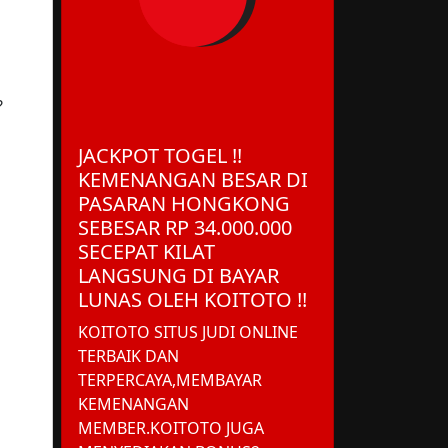
?
JACKPOT TOGEL !!
KEMENANGAN BESAR DI
PASARAN HONGKONG
SEBESAR RP 34.000.000
SECEPAT KILAT
LANGSUNG DI BAYAR
LUNAS OLEH KOITOTO !!
KOITOTO SITUS JUDI ONLINE
TERBAIK DAN
TERPERCAYA,MEMBAYAR
KEMENANGAN
MEMBER.KOITOTO JUGA