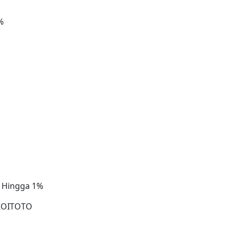
%
 Hingga 1%
KOITOTO