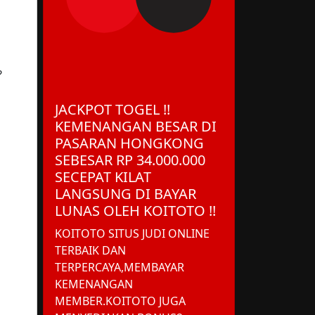
?
JACKPOT TOGEL !!
KEMENANGAN BESAR DI
PASARAN HONGKONG
SEBESAR RP 34.000.000
SECEPAT KILAT
LANGSUNG DI BAYAR
LUNAS OLEH KOITOTO !!
KOITOTO SITUS JUDI ONLINE
TERBAIK DAN
TERPERCAYA,MEMBAYAR
KEMENANGAN
MEMBER.KOITOTO JUGA