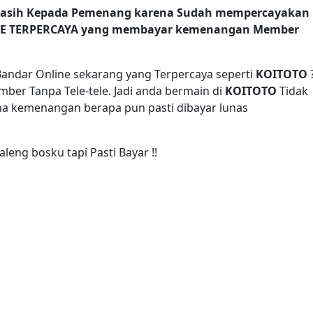
Kasih Kepada Pemenang karena Sudah mempercayakan
NE TERPERCAYA yang membayar kemenangan Member
andar Online sekarang yang Terpercaya seperti
KOITOTO
r Tanpa Tele-tele. Jadi anda bermain di
KOITOTO
Tidak
a kemenangan berapa pun pasti dibayar lunas
leng bosku tapi Pasti Bayar !!