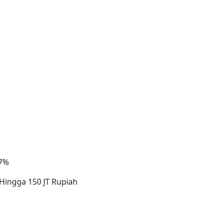
.7%
Hingga 150 JT Rupiah