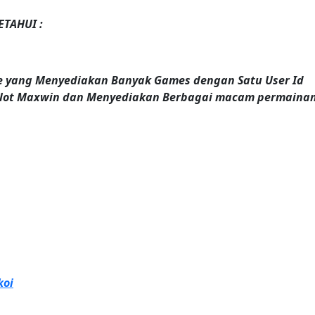
ETAHUI :
e yang Menyediakan Banyak Games dengan Satu User Id
 , Slot Maxwin dan Menyediakan Berbagai macam permaina
koi