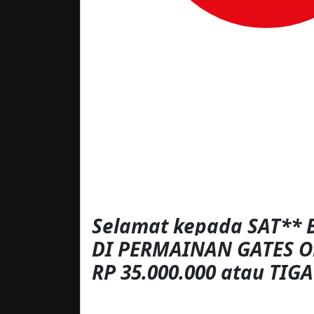
Selamat kepada SAT**
DI PERMAINAN GATES O
RP 35.000.000 atau TIG