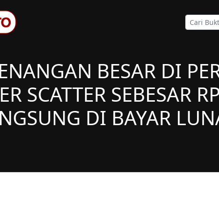
MENANGAN BESAR DI PE
R SCATTER SEBESAR RP
LANGSUNG DI BAYAR LUN