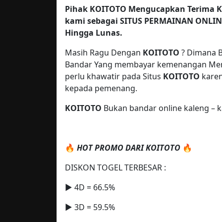
Pihak KOITOTO Mengucapkan Terima 
kami sebagai SITUS PERMAINAN ONLI
Hingga Lunas.
Masih Ragu Dengan
KOITOTO
? Dimana B
Bandar Yang membayar kemenangan Membe
perlu khawatir pada Situs
KOITOTO
karen
kepada pemenang.
KOITOTO
Bukan bandar online kaleng – ka
🔥
HOT PROMO DARI KOITOTO
🔥
DISKON TOGEL TERBESAR :
▶️ 4D = 66.5%
▶️ 3D = 59.5%