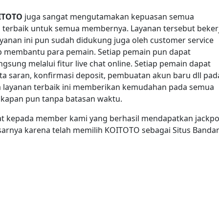
ITOTO
juga sangat mengutamakan kepuasan semua
erbaik untuk semua membernya. Layanan tersebut beker
ayanan ini pun sudah didukung juga oleh customer service
p membantu para pemain. Setiap pemain pun dapat
sung melalui fitur live chat online. Setiap pemain dapat
 saran, konfirmasi deposit, pembuatan akun baru dll pad
nya layanan terbaik ini memberikan kemudahan pada semua
kapan pun tanpa batasan waktu.
t kepada member kami yang berhasil mendapatkan jackpo
sarnya karena telah memilih KOITOTO sebagai Situs Banda