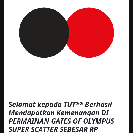
Selamat kepada TUT** Berhasil
Mendapatkan Kemenangan DI
PERMAINAN GATES OF OLYMPUS
SUPER SCATTER SEBESAR RP