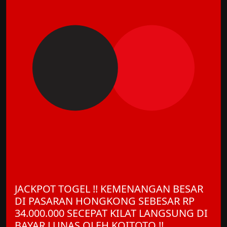
JACKPOT TOGEL !! KEMENANGAN BESAR
DI PASARAN HONGKONG SEBESAR RP
34.000.000 SECEPAT KILAT LANGSUNG DI
BAYAR LUNAS OLEH KOITOTO !!