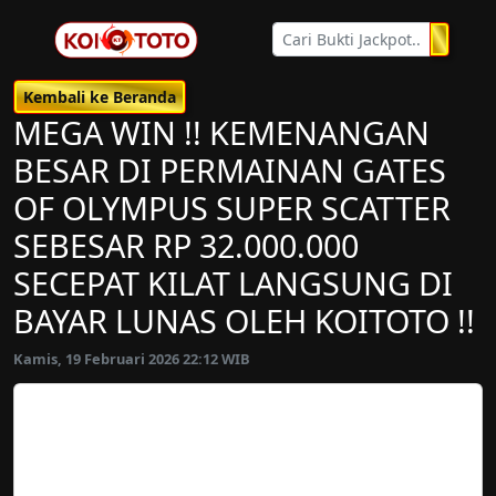
Kembali ke Beranda
MEGA WIN !! KEMENANGAN
BESAR DI PERMAINAN GATES
OF OLYMPUS SUPER SCATTER
SEBESAR RP 32.000.000
SECEPAT KILAT LANGSUNG DI
BAYAR LUNAS OLEH KOITOTO !!
Kamis, 19 Februari 2026 22:12 WIB