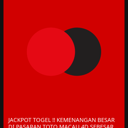
JACKPOT TOGEL !! KEMENANGAN BESAR
DI PASARAN TOTO MACAU 4D SEBESAR