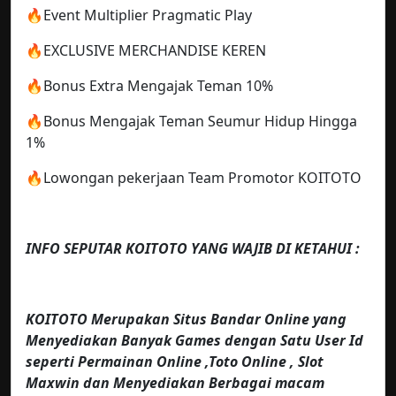
🔥Event Multiplier Pragmatic Play
🔥EXCLUSIVE MERCHANDISE KEREN
🔥Bonus Extra Mengajak Teman 10%
🔥Bonus Mengajak Teman Seumur Hidup Hingga
1%
🔥Lowongan pekerjaan Team Promotor KOITOTO
INFO SEPUTAR KOITOTO YANG WAJIB DI KETAHUI :
KOITOTO Merupakan Situs Bandar Online yang
Menyediakan Banyak Games dengan Satu User Id
seperti Permainan Online ,Toto Online , Slot
Maxwin dan Menyediakan Berbagai macam