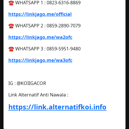
☎️ WHATSAPP 1 : 0823-6316-8869
https://linkjago.me/official
☎️ WHATSAPP 2 : 0859-2890-7079
https://linkjago.me/wa2ofc
☎️ WHATSAPP 3 : 0859-5951-9480
https://linkjago.me/wa3ofc
IG : @KOIIGACOR
Link Alternatif Anti Nawala :
https://link.alternatifkoi.info