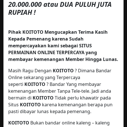
20.000.000 atau DUA PULUH JUTA
RUPIAH !
Pihak KOITOTO Mengucapkan Terima Kasih
Kepada Pemenang karena Sudah
mempercayakan kami sebagai SITUS
PERMAINAN ONLINE TERPERCAYA yang
membayar kemenangan Member Hingga Lunas.
Masih Ragu Dengan
KOITOTO
? Dimana Bandar
Online sekarang yang Terpercaya
seperti
KOITOTO
? Bandar Yang membayar
kemenangan Member Tanpa Tele-tele. Jadi anda
bermain di
KOITOTO
Tidak perlu khawatir pada
Situs
KOITOTO
karena kemenangan berapa pun
pasti dibayar lunas kepada pemenang.
KOITOTO
Bukan bandar online kaleng – kaleng