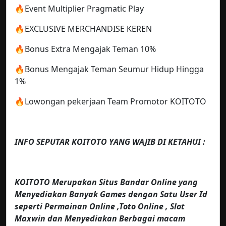
🔥Event Multiplier Pragmatic Play
🔥EXCLUSIVE MERCHANDISE KEREN
🔥Bonus Extra Mengajak Teman 10%
🔥Bonus Mengajak Teman Seumur Hidup Hingga
1%
🔥Lowongan pekerjaan Team Promotor KOITOTO
INFO SEPUTAR KOITOTO YANG WAJIB DI KETAHUI :
KOITOTO Merupakan Situs Bandar Online yang
Menyediakan Banyak Games dengan Satu User Id
seperti Permainan Online ,Toto Online , Slot
Maxwin dan Menyediakan Berbagai macam