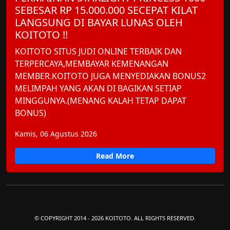
SEBESAR RP 15.000.000 SECEPAT KILAT
LANGSUNG DI BAYAR LUNAS OLEH
KOITOTO !!
KOITOTO SITUS JUDI ONLINE TERBAIK DAN
TERPERCAYA,MEMBAYAR KEMENANGAN
MEMBER.KOITOTO JUGA MENYEDIAKAN BONUS2
MELIMPAH YANG AKAN DI BAGIKAN SETIAP
MINGGUNYA.(MENANG KALAH TETAP DAPAT
BONUS)
Kamis, 06 Agustus 2026
Read More
© COPYRIGHT 2014 - 2026 KOITOTO. ALL RIGHTS RESERVED.