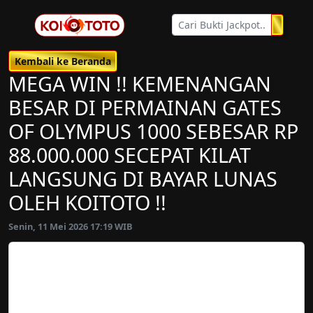
Kembali ke Beranda
MEGA WIN !! KEMENANGAN
BESAR DI PERMAINAN GATES
OF OLYMPUS 1000 SEBESAR RP
88.000.000 SECEPAT KILAT
LANGSUNG DI BAYAR LUNAS
OLEH KOITOTO !!
Senin, 11 Mei 2026 17:19 WIB