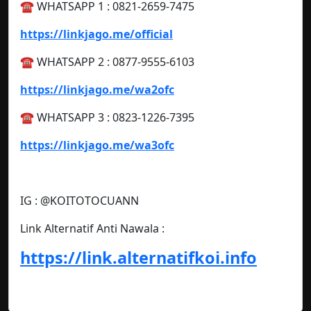
☎️ WHATSAPP 1 : 0821-2659-7475
https://linkjago.me/official
☎️ WHATSAPP 2 : 0877-9555-6103
https://linkjago.me/wa2ofc
☎️ WHATSAPP 3 : 0823-1226-7395
https://linkjago.me/wa3ofc
IG : @KOITOTOCUANN
Link Alternatif Anti Nawala :
https://link.alternatifkoi.info