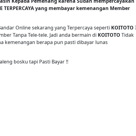
Kasih Kepada Pemenang karena Sudah mempercayakan
NE TERPERCAYA yang membayar kemenangan Member
andar Online sekarang yang Terpercaya seperti
KOITOTO
r Tanpa Tele-tele. Jadi anda bermain di
KOITOTO
Tidak
a kemenangan berapa pun pasti dibayar lunas
leng bosku tapi Pasti Bayar !!