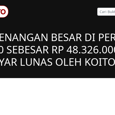
MENANGAN BESAR DI PE
 SEBESAR RP 48.326.00
AR LUNAS OLEH KOITOT