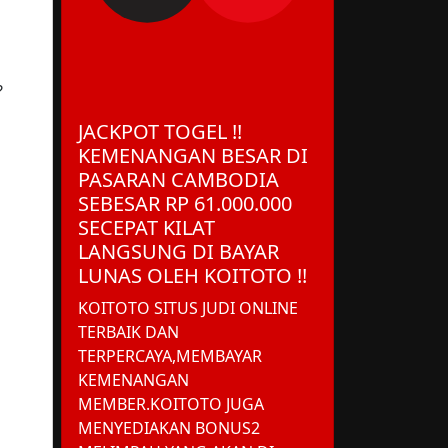
?
JACKPOT TOGEL !!
KEMENANGAN BESAR DI
PASARAN CAMBODIA
SEBESAR RP 61.000.000
SECEPAT KILAT
LANGSUNG DI BAYAR
LUNAS OLEH KOITOTO !!
KOITOTO SITUS JUDI ONLINE
TERBAIK DAN
TERPERCAYA,MEMBAYAR
KEMENANGAN
MEMBER.KOITOTO JUGA
MENYEDIAKAN BONUS2