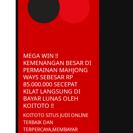
MEGA WIN !!
KEMENANGAN BESAR DI
PERMAINAN MAHJONG
WAYS SEBESAR RP
85.000.000 SECEPAT
KILAT LANGSUNG DI
BAYAR LUNAS OLEH
KOITOTO !!
KOITOTO SITUS JUDI ONLINE
TERBAIK DAN
TERPERCAYA,MEMBAYAR